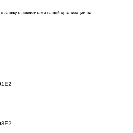
 промышленных предприятий. Высокое качество изготовлен
HMI, частотные преобразователи SINAMICS, системы ЧПУ
ргетика, пищевая промышленность, логистика и автоматиз
ническим параметрам.
отправьте заявку с реквизитами вашей организации на