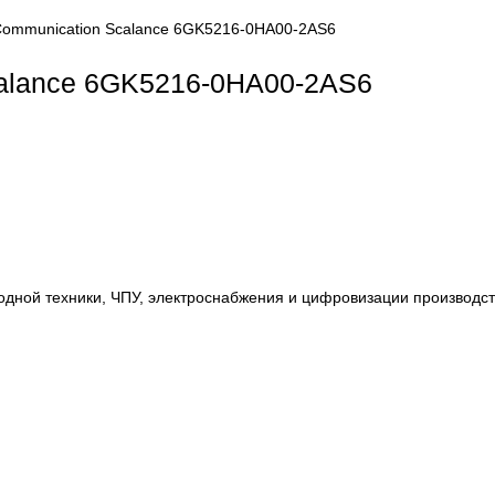
dustrial Communication Scalance 6GK5216-0HA00-2AS6
ion Scalance 6GK5216-0HA00-2AS6
, приводной техники, ЧПУ, электроснабжения и цифровиза