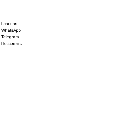
Сервопривод воздушной заслонки Sieme
0
₽
Сервопривод воздушной заслонки Sieme
68 200
₽
Все права защищены. 2023. © corp-line
+7 (499) 130-03-67; +7 (905) 952-55-66
Главная
WhatsApp
Telegram