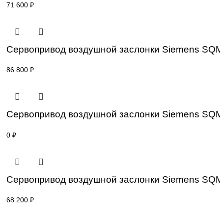
Привод для газового клапана Siemens S
42 000
₽
Привод для газового клапана Siemens S
71 600
₽
Сервопривод воздушной заслонки Sieme
86 800
₽