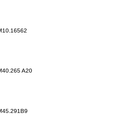
KP25.001E2
KP25.703E2
ns SQM10.16562