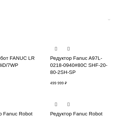
Мини-робот FANUC LR
Редуктор 
Mate 200iD/7WP
0218-0940
80-2SH-S
2 300 000
₽
499 999
₽