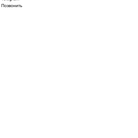
Все права защищены. 2023. © corp-line
+7 (499) 130-03-67; +7 (905) 952-55-66
Главная
WhatsApp
Telegram
Позвонить