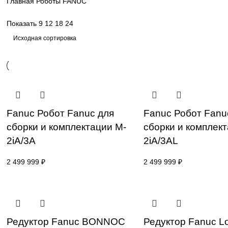
sales@corp-line.ru
Главная
Роботы FANUC
Показать
9
12
18
24
Fanuc Робот Fanuc для
Fanuc Робот
сборки и комплектации M-
сборки и ко
2iA/3A
2iA/3AL
2 499 999
₽
2 499 999
₽