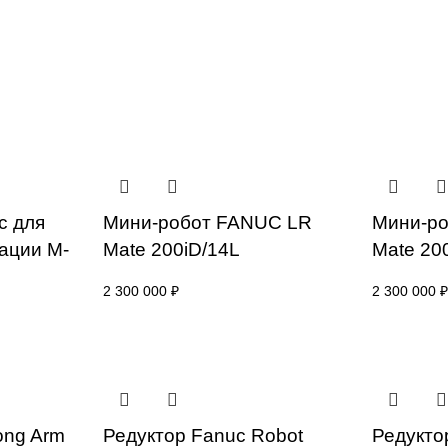
 Fanuc для
Мини-робот FANUC LR
мплектации M-
Mate 200iD/14L
2 300 000
₽