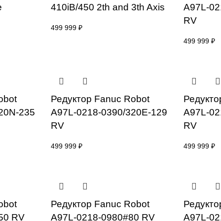
nuc Long Arm
Редуктор Fanuc Robot
LR Mate
410iB/450 2th and 3th Axis
 Axis
499 999
₽
nuc Robot
Редуктор Fanuc Robot
0384/320N-235
A97L-0218-0390/320E-129
RV