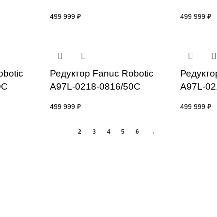
499 999
₽
nuc Robot
Редуктор Fanuc Robot
0887/150 RV
A97L-0218-0980#80 RV
499 999
₽
nuc Robotic
Редуктор Fanuc Robotic
940#80C
A97L-0218-0816/50C
499 999
₽