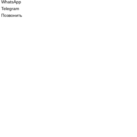
Баллонный цилиндр
Баллонный цилин
Festo EB-80-20
Festo EB-80-45
2748903
2748904
35 000
₽
38 000
₽
Все права защищены. 2023. © corp-line
+7 (499) 130-03-67; +7 (905) 952-55-66
Главная
WhatsApp
Telegram
Позвонить