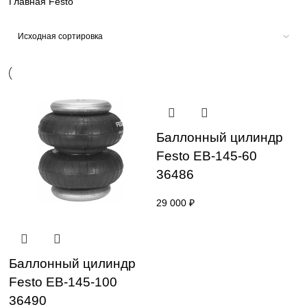
sales@corp-line.ru
Главная
Festo
Баллонный цилин
Festo EB-145-60
36486
29 000
₽