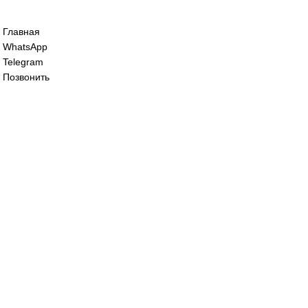
Сервопривод воздушной заслонки Sieme
SQM45.291B9
68 200
₽
Сервопривод воздушной заслонки Sieme
SQM45.295B9
60 000
₽
Все права защищены. 2023. © corp-line
+7 (499) 130-03-67; +7 (905) 952-55-66
Главная
WhatsApp