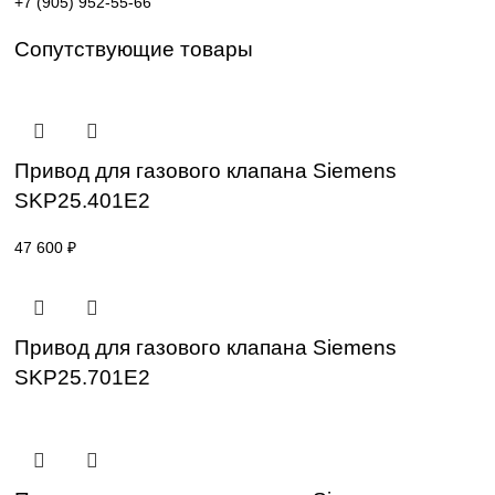
Поставка под заказ: подбор по серии, артикулу и
техническим параметрам.
Уточнение цены и сроков поставки:
Для получения актуальной цены и информации о сроках
отправьте заявку с реквизитами вашей организации на
sales@corp-line.ru
или свяжитесь по телефону:
+7 (499) 130-03-67
,
+7 (905) 952-55-66
Сопутствующие товары
Привод для газового клапана Siemens