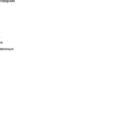
els
Siemens
Назад к
42-2GS00-2AC2
товарам
 автоматизации,
я и цифровизации
ков, производственных