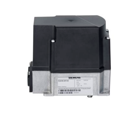
 заслонки Siemens SQM45.291A9