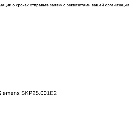
 электроника.
металлообработка, энергетика, пищевая промышленность,
 серии, артикулу и техническим параметрам.
авки:
 информации о сроках отправьте заявку с реквизитами ва