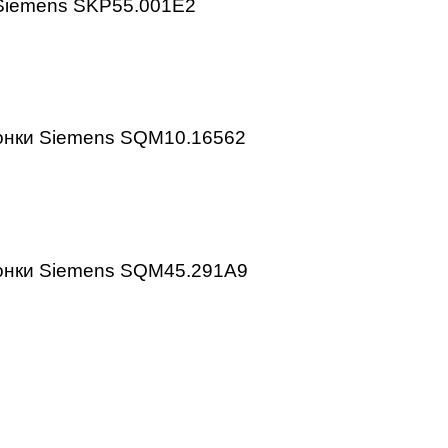
апана Siemens SKP25.001E2
апана Siemens SKP55.001E2
 заслонки Siemens SQM10.16562