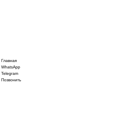
154 800
₽
Все права защищены. 2023. © corp-line
+7 (499) 130-03-67; +7 (905) 952-55-66
Главная
WhatsApp
Telegram
Позвонить