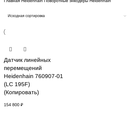
sales@corp-line.ru
Главная
Heidenhain
Поворотные энкодеры Heidenhain
Датчик линейных
перемещений
Heidenhain 760907-01
(LC 195F)
(Копировать)