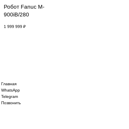
1 999 999
₽
1 999 999
₽
Робот Fanuc M-
900iB/280
1 999 999
₽
Все права защищены. 2023. © corp-line
+7 (499) 130-03-67; +7 (905) 952-55-66