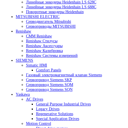
Heidenhain
Линейные энкодеры Heidenhain LC 185
Линейные энкодеры Heidenhain LC 195F
Линейные энкодеры Heidenhain LS 628C
Линейные энкодеры Heidenhain LS 688C
Поворотные энкодеры Heidenhain
MITSUBISHI ELECTRIC
Серводвигатель Mitsubishi
Сервоприводы MITSUBISHI
Renishaw
CMM Renishaw
Renishaw Cтилусы
Renishaw Аксессуары
Renishaw Калибровка
Renishaw Системы измерений
SIEMENS
Simatic HMI
Comfort Panels
Газовый электромагнитный клапан Siemens
Сервопривод Siemens SKP
Сервопривод Siemens SQM
Сервопривод Siemens SQN
Yaskawa