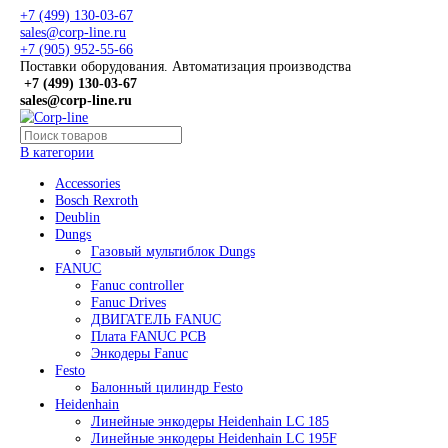
+7 (499) 130-03-67
sales@corp-line.ru
+7 (905) 952-55-66
Поставки оборудования. Автоматизация производства
+7 (499)
130-03-67
sales@corp-line.ru
В категории
Accessories
Bosch Rexroth
Deublin
Dungs
Газовый мультиблок Dungs
FANUC
Fanuc controller
Fanuc Drives
ДВИГАТЕЛЬ FANUC
Плата FANUC PCB
Энкодеры Fanuc
Festo
Балонный цилиндр Festo