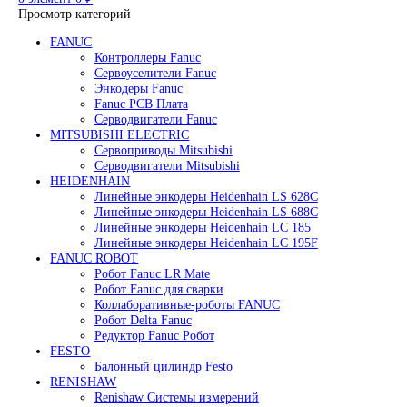
Редуктор Fanuc Робот
Робот Delta Fanuc
Робот Fanuc LR Mate
Робот Fanuc для сварки
Поиск
0
элемент
/
0
₽
Меню
0
элемент
0
₽
Просмотр категорий
FANUC
Контроллеры Fanuc
Сервоуселители Fanuc
Энкодеры Fanuc
Fanuc PCB Плата
Серводвигатели Fanuc
MITSUBISHI ELECTRIC
Сервоприводы Mitsubishi
Серводвигатели Mitsubishi
HEIDENHAIN
Линейные энкодеры Heidenhain LS 628C
Линейные энкодеры Heidenhain LS 688C