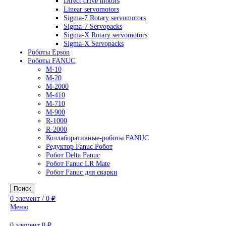
AC Drives
General Purpose Industrial Drives
Legacy Drives
Regenerative Solutions
Special Application Drives
Motion Control
Direct drive motors
Linear servomotors
Sigma-7 Rotary servomotors
Sigma-7 Servopacks
Sigma-X Rotary servomotors
Sigma-X Servopacks
Роботы Epson
Роботы FANUC
M-10
M-20
M-2000
M-410
M-710
M-900
R-1000
R-2000
Коллаборативные-роботы FANUC