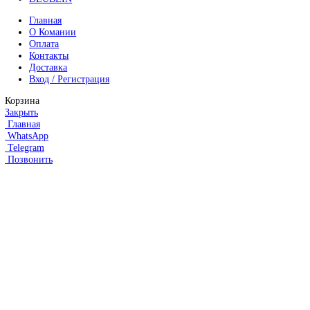
Линейные энкодеры Heidenhain LC 195F
FANUC ROBOT
Робот Fanuc LR Mate
Робот Fanuc для сварки
Коллаборативные-роботы FANUC
Робот Delta Fanuc
Редуктор Fanuc Робот
FESTO
Балонный цилиндр Festo
RENISHAW
Renishaw Системы измерений
CMM Renishaw
Renishaw Калибровка
Renishaw Cтилусы
Renishaw Аксессуары
DUNGS
SMW AUTOBLOK
SIEMENS
Сервопривод Siemens SQN
Сервопривод Siemens SQM
Сервопривод Siemens SKP
Газовый электромагнитный клапан Siemens
DEUBLIN