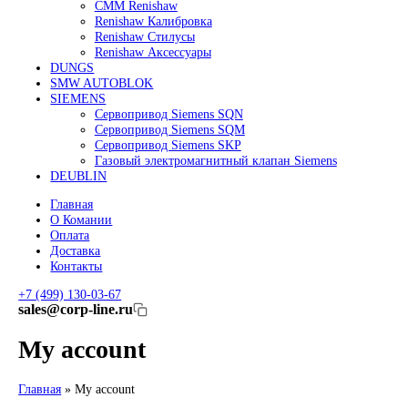
Линейные энкодеры Heidenhain LC 185
Линейные энкодеры Heidenhain LC 195F
FANUC ROBOT
Робот Fanuc LR Mate
Робот Fanuc для сварки
Коллаборативные-роботы FANUC
Робот Delta Fanuc
Редуктор Fanuc Робот
FESTO
Балонный цилиндр Festo
RENISHAW
Renishaw Системы измерений
CMM Renishaw
Renishaw Калибровка
Renishaw Cтилусы
Renishaw Аксессуары
DUNGS
SMW AUTOBLOK
SIEMENS
Сервопривод Siemens SQN
Сервопривод Siemens SQM
Сервопривод Siemens SKP
Газовый электромагнитный клапан Siemens