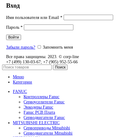
DEUBLIN
Главная
О Комании
Оплата
Доставка
Контакты
+7 (499) 130-03-67
sales@corp-line.ru
My account
Главная
»
My account
Вход
Имя пользователя или Email
*
Пароль
*
Войти