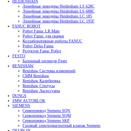
Забыли пароль?
Запомнить меня
Все права защищены. 2023. © corp-line
+7 (499) 130-03-67; +7 (905) 952-55-66
Поиск
Меню
Категории
FANUC
Контроллеры Fanuc
Сервоуселители Fanuc
Энкодеры Fanuc
Fanuc PCB Плата
Серводвигатели Fanuc
MITSUBISHI ELECTRIC
Сервоприводы Mitsubishi
Серводвигатели Mitsubishi
HEIDENHAIN
Линейные энкодеры Heidenhain LS 628C
Линейные энкодеры Heidenhain LS 688C
Линейные энкодеры Heidenhain LC 185