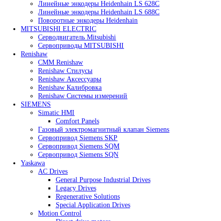
Heidenhain
Линейные энкодеры Heidenhain LC 185
Линейные энкодеры Heidenhain LC 195F
Линейные энкодеры Heidenhain LS 628C
Линейные энкодеры Heidenhain LS 688C
Поворотные энкодеры Heidenhain
MITSUBISHI ELECTRIC
Серводвигатель Mitsubishi
Сервоприводы MITSUBISHI
Renishaw
CMM Renishaw
Renishaw Cтилусы
Renishaw Аксессуары
Renishaw Калибровка
Renishaw Системы измерений
SIEMENS
Simatic HMI
Comfort Panels
Газовый электромагнитный клапан Siemens
Сервопривод Siemens SKP
Сервопривод Siemens SQM
Сервопривод Siemens SQN
Yaskawa