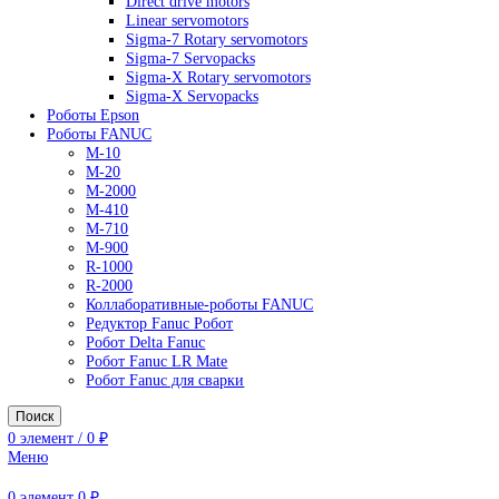
AC Drives
General Purpose Industrial Drives
Legacy Drives
Regenerative Solutions
Special Application Drives
Motion Control
Direct drive motors
Linear servomotors
Sigma-7 Rotary servomotors
Sigma-7 Servopacks
Sigma-X Rotary servomotors
Sigma-X Servopacks
Роботы Epson
Роботы FANUC
M-10
M-20
M-2000
M-410
M-710
M-900
R-1000
R-2000
Коллаборативные-роботы FANUC