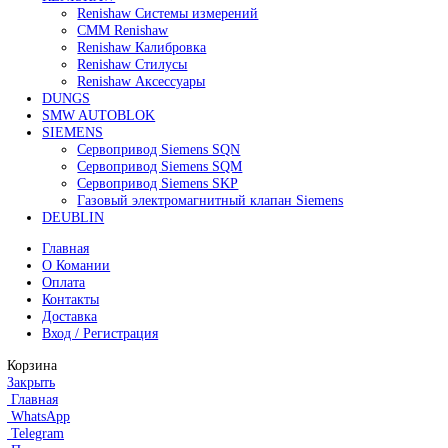
299 999
₽
1
2
3
4
…
16
17
18
→
Все права защищены. 2023. © corp-line
+7 (499) 130-03-67; +7 (905) 952-55-66
Поиск
Меню
Категории
FANUC
Контроллеры Fanuc
Сервоуселители Fanuc
Энкодеры Fanuc
Fanuc PCB Плата