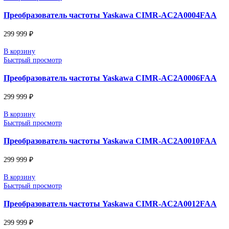
DEUBLIN
Главная
О Комании
Оплата
Доставка
Контакты
+7 (499) 130-03-67
sales@corp-line.ru
Главная
Yaskawa
AC Drives
Показать
9
12
18
24
В корзину
Быстрый просмотр
Преобразователь частоты Yaskawa CIMR-AC2A000
299 999
₽
В корзину
Быстрый просмотр