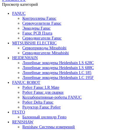
Редуктор Fanuc Робот
Робот Delta Fanuc
Робот Fanuc LR Mate
Робот Fanuc для сварки
Поиск
0
элемент
/
0
₽
Меню
0
элемент
0
₽
Просмотр категорий
FANUC
Контроллеры Fanuc
Сервоуселители Fanuc
Энкодеры Fanuc
Fanuc PCB Плата
Серводвигатели Fanuc
MITSUBISHI ELECTRIC
Сервоприводы Mitsubishi
Серводвигатели Mitsubishi
HEIDENHAIN
Линейные энкодеры Heidenhain LS 628C
Линейные энкодеры Heidenhain LS 688C