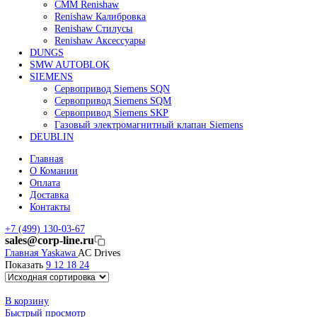
Линейные энкодеры Heidenhain LC 185
Линейные энкодеры Heidenhain LC 195F
FANUC ROBOT
Робот Fanuc LR Mate
Робот Fanuc для сварки
Коллаборативные-роботы FANUC
Робот Delta Fanuc
Редуктор Fanuc Робот
FESTO
Балонный цилиндр Festo
RENISHAW
Renishaw Системы измерений
CMM Renishaw
Renishaw Калибровка
Renishaw Cтилусы
Renishaw Аксессуары
DUNGS
SMW AUTOBLOK
SIEMENS
Сервопривод Siemens SQN
Сервопривод Siemens SQM
Сервопривод Siemens SKP
Газовый электромагнитный клапан Siemens