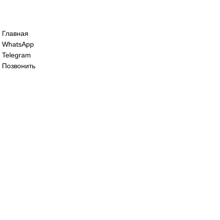
Сервопривод воздушной заслонки Sieme
SQM45.295B9
60 000
₽
Сервопривод воздушной заслонки Sieme
SQM48.497A9WH
125 000
₽
Все права защищены. 2023. © corp-line
+7 (499) 130-03-67; +7 (905) 952-55-66
Главная