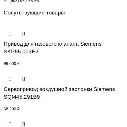
Поставка под заказ: подбор по серии, артикулу и
техническим параметрам.
Уточнение цены и сроков поставки:
Для получения актуальной цены и информации о сроках
отправьте заявку с реквизитами вашей организации на
sales@corp-line.ru
или свяжитесь по телефону:
+7 (499) 130-03-67
,
+7 (905) 952-55-66
Сопутствующие товары
Привод для газового клапана Siemens