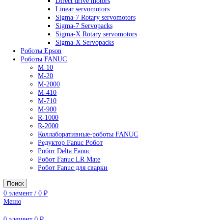
AC Drives
General Purpose Industrial Drives
Legacy Drives
Regenerative Solutions
Special Application Drives
Motion Control
Direct drive motors
Linear servomotors
Sigma-7 Rotary servomotors
Sigma-7 Servopacks
Sigma-X Rotary servomotors
Sigma-X Servopacks
Роботы Epson
Роботы FANUC
M-10
M-20
M-2000
M-410
M-710
M-900
R-1000
R-2000
Коллаборативные-роботы FANUC