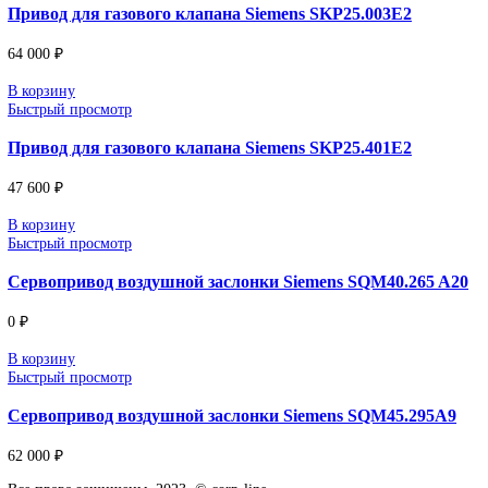
Поставка под заказ: подбор по серии, артикулу и технич
параметрам.
Уточнение цены и сроков поставки:
Для получения актуальной цены и информации о сроках отпра
заявку с реквизитами вашей организации на
sales@corp-line.ru
или свяжитесь по телефону:
+7 (499) 130-03-67
,
+7 (905) 952-55-66
Сопутствующие товары
В корзину
Быстрый просмотр
Привод для газового клапана Siemens SKP25.001E2
77 000
₽
В корзину