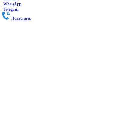
Линейные энкодеры Heidenhain LC 185
Линейные энкодеры Heidenhain LC 195F
FANUC ROBOT
Робот Fanuc LR Mate
Робот Fanuc для сварки
Коллаборативные-роботы FANUC
Робот Delta Fanuc
Редуктор Fanuc Робот
FESTO
Балонный цилиндр Festo
RENISHAW
Renishaw Системы измерений
CMM Renishaw
Renishaw Калибровка
Renishaw Cтилусы
Renishaw Аксессуары
DUNGS
SMW AUTOBLOK
SIEMENS
Сервопривод Siemens SQN
Сервопривод Siemens SQM
Сервопривод Siemens SKP
Газовый электромагнитный клапан Siemens