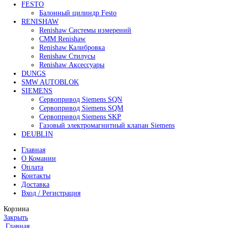
Сервопривод воздушной заслонки Siemens SQM45.2
62 000
₽
Все права защищены. 2023. © corp-line
+7 (499) 130-03-67; +7 (905) 952-55-66
Поиск
Меню
Категории
FANUC
Контроллеры Fanuc
Сервоуселители Fanuc
Энкодеры Fanuc
Fanuc PCB Плата
Серводвигатели Fanuc
MITSUBISHI ELECTRIC
Сервоприводы Mitsubishi
Серводвигатели Mitsubishi
HEIDENHAIN
Линейные энкодеры Heidenhain LS 628C
Линейные энкодеры Heidenhain LS 688C