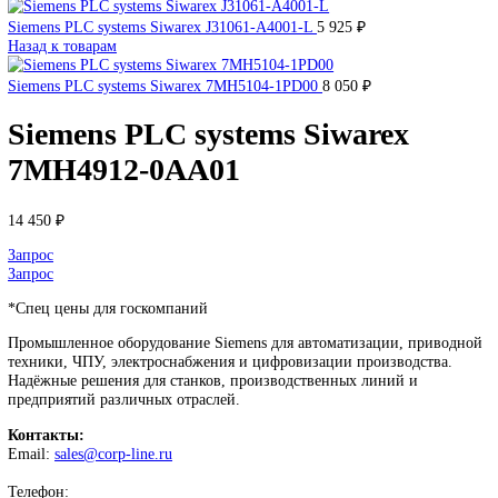
DEUBLIN
Главная
О Комании
Оплата
Доставка
Контакты
+7 (499) 130-03-67
sales@corp-line.ru
Нажмите, чтобы увеличить
Главная
SIEMENS
Simatic HMI
Comfort Panels
Siemens PLC sys
Siwarex 7MH4912-0AA01
Siemens PLC systems Siwarex J31061-A4001-L
5 925
₽
Назад к товарам
Siemens PLC systems Siwarex 7MH5104-1PD00
8 050
₽
Siemens PLC systems Siwarex