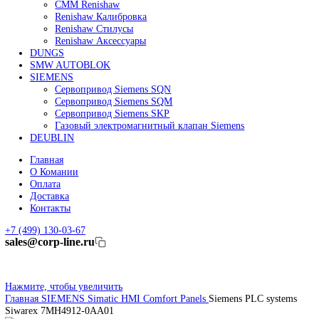
Линейные энкодеры Heidenhain LC 185
Линейные энкодеры Heidenhain LC 195F
FANUC ROBOT
Робот Fanuc LR Mate
Робот Fanuc для сварки
Коллаборативные-роботы FANUC
Робот Delta Fanuc
Редуктор Fanuc Робот
FESTO
Балонный цилиндр Festo
RENISHAW
Renishaw Системы измерений
CMM Renishaw
Renishaw Калибровка
Renishaw Cтилусы
Renishaw Аксессуары
DUNGS
SMW AUTOBLOK
SIEMENS
Сервопривод Siemens SQN
Сервопривод Siemens SQM
Сервопривод Siemens SKP
Газовый электромагнитный клапан Siemens