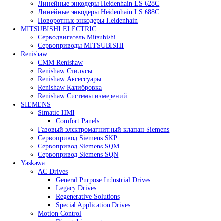
Heidenhain
Линейные энкодеры Heidenhain LC 185
Линейные энкодеры Heidenhain LC 195F
Линейные энкодеры Heidenhain LS 628C
Линейные энкодеры Heidenhain LS 688C
Поворотные энкодеры Heidenhain
MITSUBISHI ELECTRIC
Серводвигатель Mitsubishi
Сервоприводы MITSUBISHI
Renishaw
CMM Renishaw
Renishaw Cтилусы
Renishaw Аксессуары
Renishaw Калибровка
Renishaw Системы измерений
SIEMENS
Simatic HMI
Comfort Panels
Газовый электромагнитный клапан Siemens
Сервопривод Siemens SKP
Сервопривод Siemens SQM
Сервопривод Siemens SQN
Yaskawa