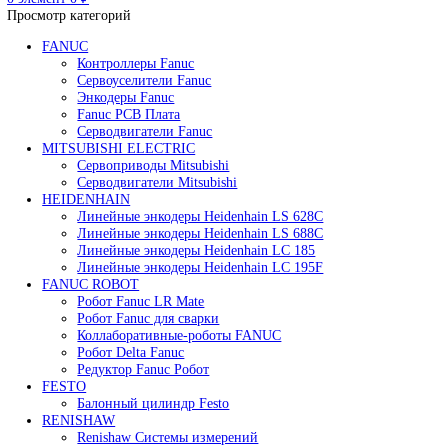
Редуктор Fanuc Робот
Робот Delta Fanuc
Робот Fanuc LR Mate
Робот Fanuc для сварки
Поиск
0
элемент
/
0
₽
Меню
0
элемент
0
₽
Просмотр категорий
FANUC
Контроллеры Fanuc
Сервоуселители Fanuc
Энкодеры Fanuc
Fanuc PCB Плата
Серводвигатели Fanuc
MITSUBISHI ELECTRIC
Сервоприводы Mitsubishi
Серводвигатели Mitsubishi
HEIDENHAIN
Линейные энкодеры Heidenhain LS 628C
Линейные энкодеры Heidenhain LS 688C