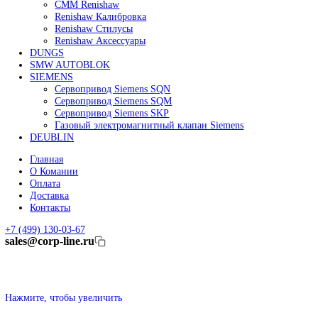
Линейные энкодеры Heidenhain LC 185
Линейные энкодеры Heidenhain LC 195F
FANUC ROBOT
Робот Fanuc LR Mate
Робот Fanuc для сварки
Коллаборативные-роботы FANUC
Робот Delta Fanuc
Редуктор Fanuc Робот
FESTO
Балонный цилиндр Festo
RENISHAW
Renishaw Системы измерений
CMM Renishaw
Renishaw Калибровка
Renishaw Cтилусы
Renishaw Аксессуары
DUNGS
SMW AUTOBLOK
SIEMENS
Сервопривод Siemens SQN
Сервопривод Siemens SQM
Сервопривод Siemens SKP
Газовый электромагнитный клапан Siemens