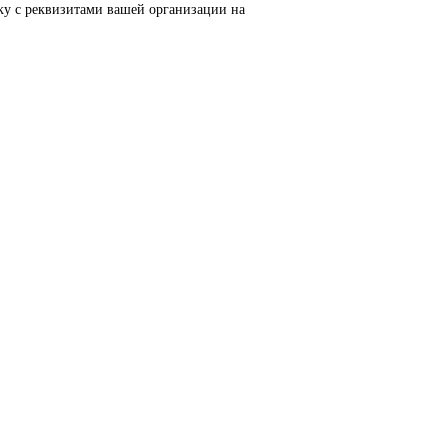
тизации, приводной техники, систем ЧПУ, электроснабжения и
тий. Высокое качество изготовления, энергоэффективность, н
MI, частотные преобразователи SINAMICS, системы ЧПУ SINUM
тика, пищевая промышленность, логистика и автоматизация пр
еским параметрам.
ьте заявку с реквизитами вашей организации на