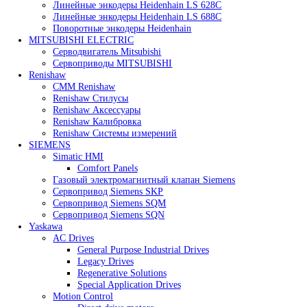
Heidenhain
Линейные энкодеры Heidenhain LC 185
Линейные энкодеры Heidenhain LC 195F
Линейные энкодеры Heidenhain LS 628C
Линейные энкодеры Heidenhain LS 688C
Поворотные энкодеры Heidenhain
MITSUBISHI ELECTRIC
Серводвигатель Mitsubishi
Сервоприводы MITSUBISHI
Renishaw
CMM Renishaw
Renishaw Cтилусы
Renishaw Аксессуары
Renishaw Калибровка
Renishaw Системы измерений
SIEMENS
Simatic HMI
Comfort Panels
Газовый электромагнитный клапан Siemens
Сервопривод Siemens SKP
Сервопривод Siemens SQM
Сервопривод Siemens SQN
Yaskawa