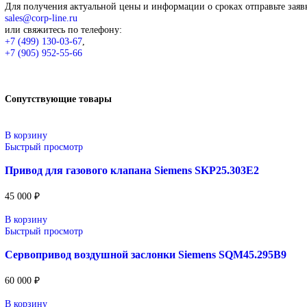
+7 (499) 130-03-67
,
+7 (905) 952-55-66
В корзину
Описание
Описание
Siemens
Оригинальное промышленное оборудование Siemens для автома
линий, инженерной инфраструктуры и промышленных предприя
Широкий ассортимент: контроллеры SIMATIC, панели H
Применение: машиностроение, металлообработка, энерге
Поставка под заказ: подбор по серии, артикулу и технич
Уточнение цены и сроков поставки:
Для получения актуальной цены и информации о сроках отправ