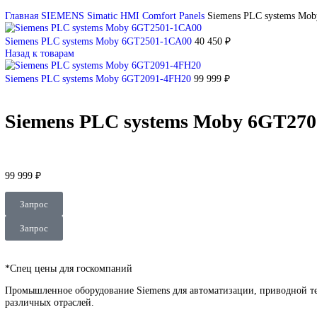
DEUBLIN
Главная
О Комании
Оплата
Доставка
Контакты
+7 (499) 130-03-67
sales@corp-line.ru
Нажмите, чтобы увеличить
Главная
SIEMENS
Simatic HMI
Comfort Panels
Siemens PLC sy
Siemens PLC systems Moby 6GT2501-1CA00
40 450
₽
Назад к товарам
Siemens PLC systems Moby 6GT2091-4FH20
99 999
₽