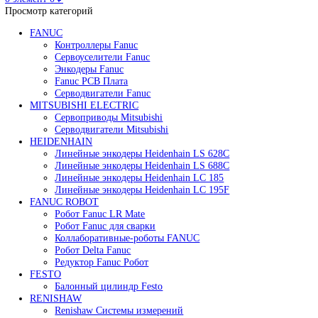
Редуктор Fanuc Робот
Робот Delta Fanuc
Робот Fanuc LR Mate
Робот Fanuc для сварки
Поиск
0
элемент
/
0
₽
Меню
0
элемент
0
₽
Просмотр категорий
FANUC
Контроллеры Fanuc
Сервоуселители Fanuc
Энкодеры Fanuc
Fanuc PCB Плата
Серводвигатели Fanuc
MITSUBISHI ELECTRIC
Сервоприводы Mitsubishi
Серводвигатели Mitsubishi
HEIDENHAIN
Линейные энкодеры Heidenhain LS 628C
Линейные энкодеры Heidenhain LS 688C