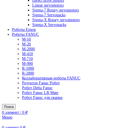
AC Drives
General Purpose Industrial Drives
Legacy Drives
Regenerative Solutions
Special Application Drives
Motion Control
Direct drive motors
Linear servomotors
Sigma-7 Rotary servomotors
Sigma-7 Servopacks
Sigma-X Rotary servomotors
Sigma-X Servopacks
Роботы Epson
Роботы FANUC
M-10
M-20
M-2000
M-410
M-710
M-900
R-1000
R-2000
Коллаборативные-роботы FANUC