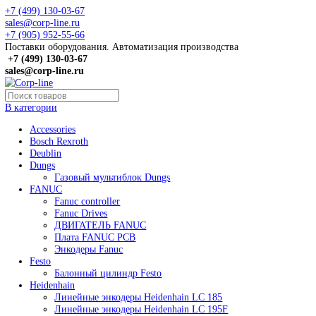
+7 (499) 130-03-67
sales@corp-line.ru
+7 (905) 952-55-66
Поставки оборудования. Автоматизация производства
+7 (499)
130-03-67
sales@corp-line.ru
В категории
Accessories
Bosch Rexroth
Deublin
Dungs
Газовый мультиблок Dungs
FANUC
Fanuc controller
Fanuc Drives
ДВИГАТЕЛЬ FANUC
Плата FANUC PCB
Энкодеры Fanuc
Festo
Балонный цилиндр Festo