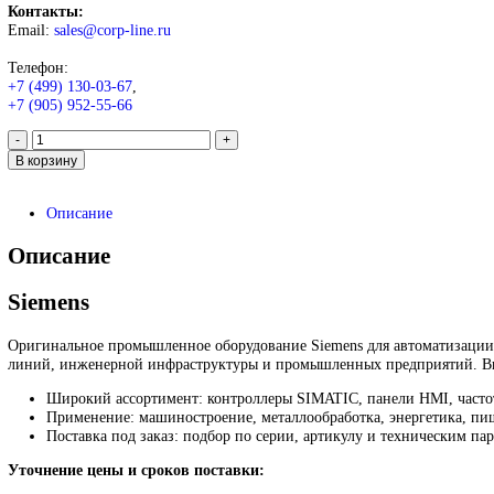
Siemens PLC systems Moby 6
99 999
₽
Запрос
Запрос
*Спец цены для госкомпаний
Промышленное оборудование Siemens для автоматизации, при
различных отраслей.
Контакты:
Email:
sales@corp-line.ru
Телефон: