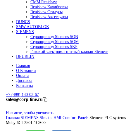
Линейные энкодеры Heidenhain LC 185
Линейные энкодеры Heidenhain LC 195F
FANUC ROBOT
Робот Fanuc LR Mate
Робот Fanuc для сварки
Коллаборативные-роботы FANUC
Робот Delta Fanuc
Редуктор Fanuc Робот
FESTO
Балонный цилиндр Festo
RENISHAW
Renishaw Системы измерений
CMM Renishaw
Renishaw Калибровка
Renishaw Cтилусы
Renishaw Аксессуары
DUNGS
SMW AUTOBLOK
SIEMENS
Сервопривод Siemens SQN
Сервопривод Siemens SQM
Сервопривод Siemens SKP
Газовый электромагнитный клапан Siemens