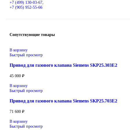
автоматизации, приводной техники, систем ЧПУ,
электроснабжения и цифровизации производства. Надёжн
решения для станков, производственных линий, инженер
инфраструктуры и промышленных предприятий. Высокое
качество изготовления, энергоэффективность, надёжность 
соответствие современным требованиям промышленности.
Широкий ассортимент: контроллеры SIMATIC, пане
частотные преобразователи SINAMICS, системы ЧП
SINUMERIK, коммутационное оборудование и
промышленная электроника.
Применение: машиностроение, металлообработка,
энергетика, пищевая промышленность, логистика и
автоматизация производственных процессов.
Поставка под заказ: подбор по серии, артикулу и
техническим параметрам.
Уточнение цены и сроков поставки:
Для получения актуальной цены и информации о сроках
отправьте заявку с реквизитами вашей организации на
sales@corp-line.ru
или свяжитесь по телефону:
+7 (499) 130-03-67
,