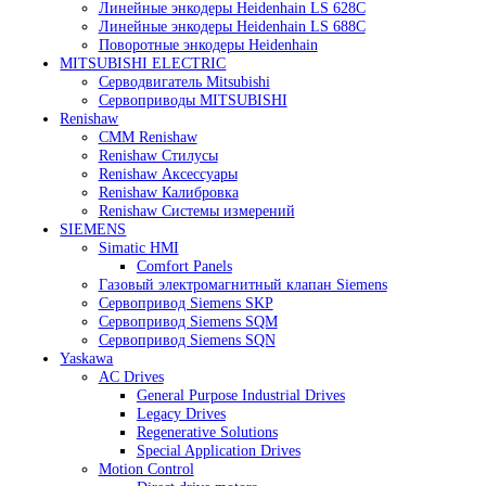
Heidenhain
Линейные энкодеры Heidenhain LC 185
Линейные энкодеры Heidenhain LC 195F
Линейные энкодеры Heidenhain LS 628C
Линейные энкодеры Heidenhain LS 688C
Поворотные энкодеры Heidenhain
MITSUBISHI ELECTRIC
Серводвигатель Mitsubishi
Сервоприводы MITSUBISHI
Renishaw
CMM Renishaw
Renishaw Cтилусы
Renishaw Аксессуары
Renishaw Калибровка
Renishaw Системы измерений
SIEMENS
Simatic HMI
Comfort Panels
Газовый электромагнитный клапан Siemens
Сервопривод Siemens SKP
Сервопривод Siemens SQM
Сервопривод Siemens SQN
Yaskawa