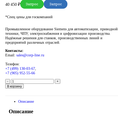
DEUBLIN
Главная
О Комании
Оплата
Доставка
Контакты
+7 (499) 130-03-67
sales@corp-line.ru
Нажмите, чтобы увеличить
Главная
SIEMENS
Simatic HMI
Comfort Panels
Siemens PLC s
Moby 6GT2501-1CA00
Запрос
Запрос
40 450
₽
*Спец цены для госкомпаний
Промышленное оборудование Siemens для автоматизации, п