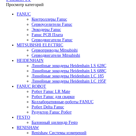
Редуктор Fanuc Робот
Робот Delta Fanuc
Робот Fanuc LR Mate
Робот Fanuc для сварки
Поиск
0
элемент
/
0
₽
Меню
0
элемент
0
₽
Просмотр категорий
FANUC
Контроллеры Fanuc
Сервоуселители Fanuc
Энкодеры Fanuc
Fanuc PCB Плата
Серводвигатели Fanuc
MITSUBISHI ELECTRIC
Сервоприводы Mitsubishi
Серводвигатели Mitsubishi
HEIDENHAIN
Линейные энкодеры Heidenhain LS 628C
Линейные энкодеры Heidenhain LS 688C