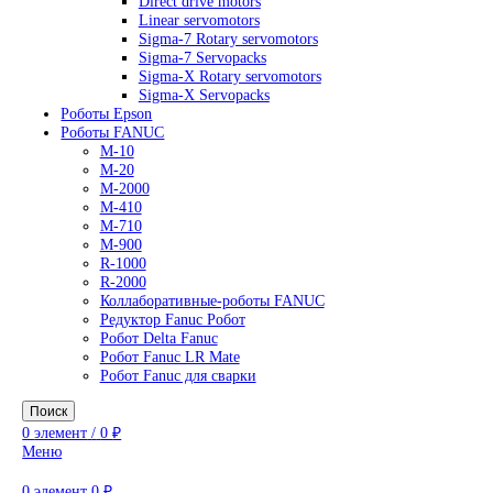
AC Drives
General Purpose Industrial Drives
Legacy Drives
Regenerative Solutions
Special Application Drives
Motion Control
Direct drive motors
Linear servomotors
Sigma-7 Rotary servomotors
Sigma-7 Servopacks
Sigma-X Rotary servomotors
Sigma-X Servopacks
Роботы Epson
Роботы FANUC
M-10
M-20
M-2000
M-410
M-710
M-900
R-1000
R-2000
Коллаборативные-роботы FANUC