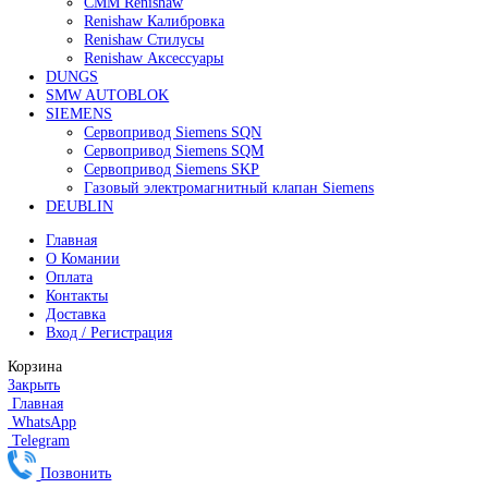
Все права защищены. 2023. © corp-line
+7 (499) 130-03-67; +7 (905) 952-55-66
Поиск
Меню
Категории
FANUC
Контроллеры Fanuc
Сервоуселители Fanuc
Энкодеры Fanuc
Fanuc PCB Плата
Серводвигатели Fanuc
MITSUBISHI ELECTRIC
Сервоприводы Mitsubishi
Серводвигатели Mitsubishi
HEIDENHAIN
Линейные энкодеры Heidenhain LS 628C
Линейные энкодеры Heidenhain LS 688C
Линейные энкодеры Heidenhain LC 185
Линейные энкодеры Heidenhain LC 195F
FANUC ROBOT
Робот Fanuc LR Mate