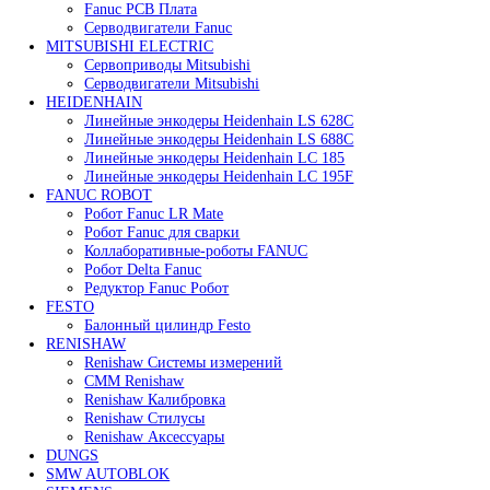
Привод для газового клапана Siemens SKP25.303E2
45 000
₽
В корзину
Быстрый просмотр
Сервопривод воздушной заслонки Siemens SQM45.29