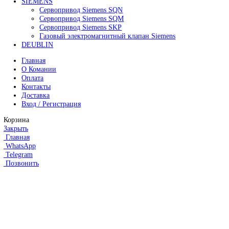
68 200
₽
Все права защищены. 2023. © corp-line
+7 (499) 130-03-67; +7 (905) 952-55-66
Поиск
Меню
Категории
FANUC
Контроллеры Fanuc
Сервоуселители Fanuc
Энкодеры Fanuc
Fanuc PCB Плата
Серводвигатели Fanuc
MITSUBISHI ELECTRIC
Сервоприводы Mitsubishi
Серводвигатели Mitsubishi
HEIDENHAIN
Линейные энкодеры Heidenhain LS 628C
Линейные энкодеры Heidenhain LS 688C