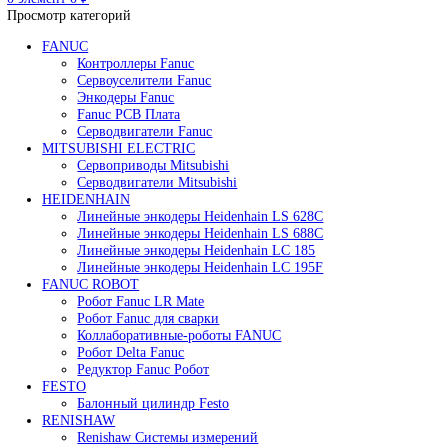
Редуктор Fanuc Робот
Робот Delta Fanuc
Робот Fanuc LR Mate
Робот Fanuc для сварки
Поиск
0
элемент
/
0
₽
Меню
0
элемент
0
₽
Просмотр категорий
FANUC
Контроллеры Fanuc
Сервоуселители Fanuc
Энкодеры Fanuc
Fanuc PCB Плата
Серводвигатели Fanuc
MITSUBISHI ELECTRIC
Сервоприводы Mitsubishi
Серводвигатели Mitsubishi
HEIDENHAIN
Линейные энкодеры Heidenhain LS 628C
Линейные энкодеры Heidenhain LS 688C