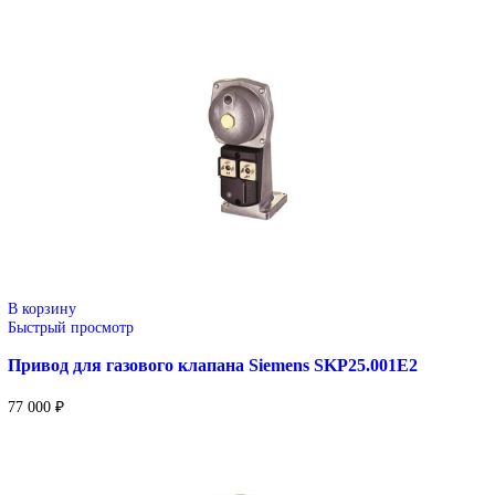
Уточнение цены и сроков поставки:
Для получения актуальной цены и информации о сроках отпра
заявку с реквизитами вашей организации на
sales@corp-line.ru
или свяжитесь по телефону:
+7 (499) 130-03-67
,
+7 (905) 952-55-66
Сопутствующие товары
В корзину
Быстрый просмотр
Привод для газового клапана Siemens SKP15.000E2
47 000
₽
В корзину