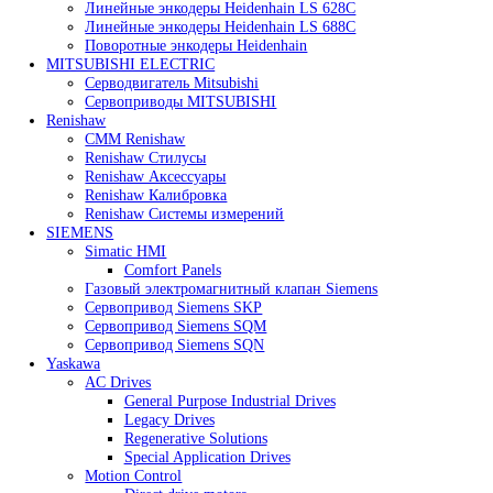
Heidenhain
Линейные энкодеры Heidenhain LC 185
Линейные энкодеры Heidenhain LC 195F
Линейные энкодеры Heidenhain LS 628C
Линейные энкодеры Heidenhain LS 688C
Поворотные энкодеры Heidenhain
MITSUBISHI ELECTRIC
Серводвигатель Mitsubishi
Сервоприводы MITSUBISHI
Renishaw
CMM Renishaw
Renishaw Cтилусы
Renishaw Аксессуары
Renishaw Калибровка
Renishaw Системы измерений
SIEMENS
Simatic HMI
Comfort Panels
Газовый электромагнитный клапан Siemens
Сервопривод Siemens SKP
Сервопривод Siemens SQM
Сервопривод Siemens SQN
Yaskawa