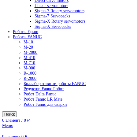
AC Drives
General Purpose Industrial Drives
Legacy Drives
Regenerative Solutions
Special Application Drives
Motion Control
Direct drive motors
Linear servomotors
Sigma-7 Rotary servomotors
Sigma-7 Servopacks
Sigma-X Rotary servomotors
Sigma-X Servopacks
Роботы Epson
Роботы FANUC
M-10
M-20
M-2000
M-410
M-710
M-900
R-1000
R-2000
Коллаборативные-роботы FANUC