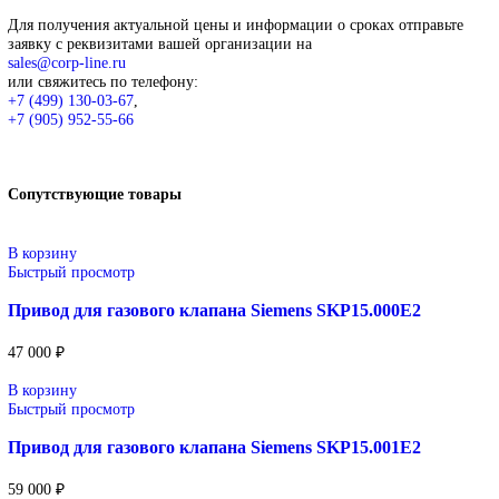
Описание
Описание
Siemens
Оригинальное промышленное оборудование Siemens для
автоматизации, приводной техники, систем ЧПУ, электроснаб
цифровизации производства. Надёжные решения для станков,
производственных линий, инженерной инфраструктуры и
промышленных предприятий. Высокое качество изготовления,
энергоэффективность, надёжность и соответствие современны
требованиям промышленности.
Широкий ассортимент: контроллеры SIMATIC, панели H
частотные преобразователи SINAMICS, системы ЧПУ
SINUMERIK, коммутационное оборудование и промышл
электроника.
Применение: машиностроение, металлообработка, энерге
пищевая промышленность, логистика и автоматизация
производственных процессов.
Поставка под заказ: подбор по серии, артикулу и технич
параметрам.