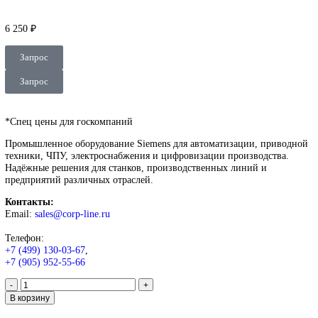
Нажмите, чтобы увеличить
Главная
SIEMENS
Simatic HMI
Comfort Panels
Siemens Industria
Communication Simatic NET 6GK1502-3CA10
Siemens Industrial Communicat
Simatic NET 6GK1502-3CA10
6 250
₽