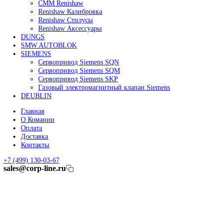
Линейные энкодеры Heidenhain LC 185
Линейные энкодеры Heidenhain LC 195F
FANUC ROBOT
Робот Fanuc LR Mate
Робот Fanuc для сварки
Коллаборативные-роботы FANUC
Робот Delta Fanuc
Редуктор Fanuc Робот
FESTO
Балонный цилиндр Festo
RENISHAW
Renishaw Системы измерений
CMM Renishaw
Renishaw Калибровка
Renishaw Cтилусы
Renishaw Аксессуары
DUNGS
SMW AUTOBLOK
SIEMENS
Сервопривод Siemens SQN
Сервопривод Siemens SQM
Сервопривод Siemens SKP
Газовый электромагнитный клапан Siemens