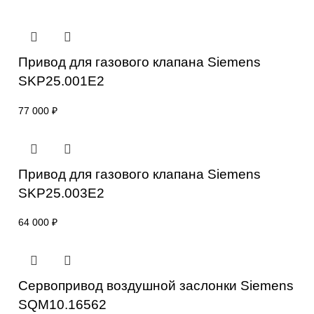
отправьте заявку с реквизитами вашей организации на
sales@corp-line.ru
или свяжитесь по телефону:
+7 (499) 130-03-67
,
+7 (905) 952-55-66
Сопутствующие товары
Привод для газового клапана Siemens
SKP25.001E2
77 000
₽