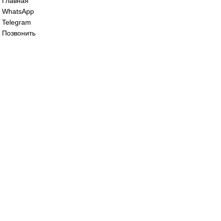
SQM40.265 A20
0
₽
Сервопривод воздушной заслонки Siem
SQM48.697A9
195 000
₽
Все права защищены. 2023. © corp-line
+7 (499) 130-03-67; +7 (905) 952-55-66
Главная
WhatsApp
Telegram
Позвонить