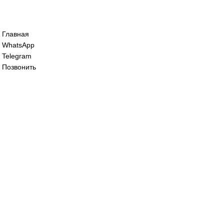
Сервопривод воздушной заслонки Sieme
SQM48.497A9WH
125 000
₽
Сервопривод воздушной заслонки siemen
SQM48.497A9WH
125 000
₽
Все права защищены. 2023. © corp-line
+7 (499) 130-03-67; +7 (905) 952-55-66
Главная