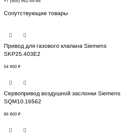
Поставка под заказ: подбор по серии, артикулу и
техническим параметрам.
Уточнение цены и сроков поставки:
Для получения актуальной цены и информации о сроках
отправьте заявку с реквизитами вашей организации на
sales@corp-line.ru
или свяжитесь по телефону:
+7 (499) 130-03-67
,
+7 (905) 952-55-66
Сопутствующие товары
Привод для газового клапана Siemens