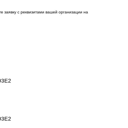
 промышленных предприятий. Высокое качество изготовлен
HMI, частотные преобразователи SINAMICS, системы ЧПУ
ргетика, пищевая промышленность, логистика и автоматиз
ническим параметрам.
отправьте заявку с реквизитами вашей организации на