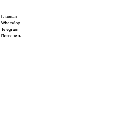
Сервопривод воздушной заслонки Sieme
86 800
₽
Сервопривод воздушной заслонки Siem
125 000
₽
Все права защищены. 2023. © corp-line
+7 (499) 130-03-67; +7 (905) 952-55-66
Главная
WhatsApp
Telegram
Позвонить