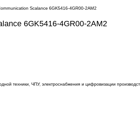
dustrial Communication Scalance 6GK5416-4GR00-2AM2
ion Scalance 6GK5416-4GR00-2AM
, приводной техники, ЧПУ, электроснабжения и цифровиза