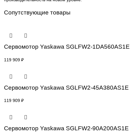
нагрузках. Серводвигатели Sigma-7 обладают компактны
дизайном, низким уровнем вибрации и шума, а также
улучшенной энергоэффективностью, что делает их идеа
выбором для автоматизации, робототехники и сложных 
управления движением. Эти двигатели легко интегрирую
сервопаками Sigma-7, создавая оптимизированную сист
управления, обеспечивающую надежность и
производительность на новом уровне.
Сопутствующие товары
Сервомотор Yaskawa SGLFW2-1DA560A
119 909
₽