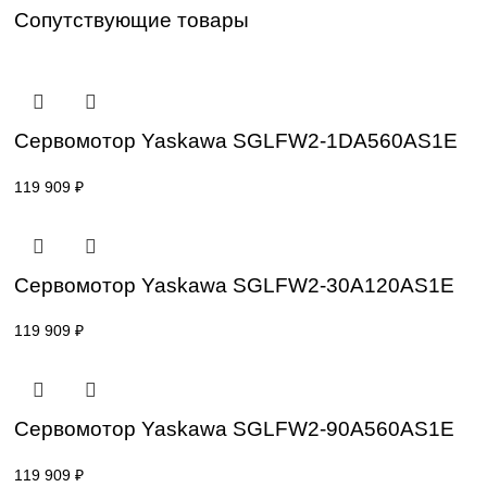
Компактный дизайн позволяет использовать линейные
сервомоторы в условиях ограниченного пространства, а
высокая энергоэффективность способствует снижению
эксплуатационных затрат. Эти сервомоторы легко
интегрируются с приводами и контроллерами Yaskawa,
обеспечивая создание полностью оптимизированных си
управления движением.
Сопутствующие товары
Сервомотор Yaskawa SGLFW2-1DA560A
119 909
₽