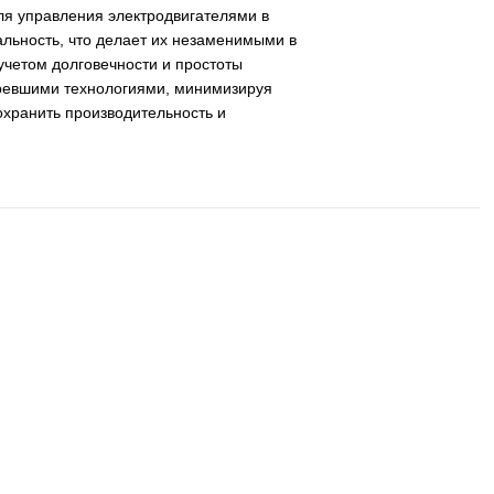
енем решения для управления электродвигателями в
оты и функциональность, что делает их незаменимыми в
зработанные с учетом долговечности и простоты
стимость с устаревшими технологиями, минимизируя
 стремящихся сохранить производительность и