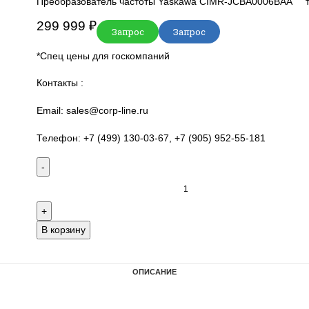
Главная
Yaskawa
AC Drives
Legacy Drives
Преобразователь частоты Yaskawa CIMR-
299 999
₽
Запрос
Запрос
*Спец цены для госкомпаний
Контакты :
Email: sales@corp-line.ru
Телефон: +7 (499) 130-03-67, +7 (905) 952
В корзину