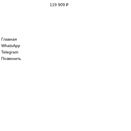
Сервомотор Yaskawa 
119 909
₽
Сервопак Yaskawa SG
119 909
₽
Все права защищены. 2023. © corp-line
+7 (499) 130-03-67; +7 (905) 952-55-66
Главная
WhatsApp
Telegram