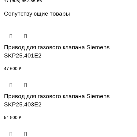
Поставка под заказ: подбор по серии, артикулу и
техническим параметрам.
Уточнение цены и сроков поставки:
Для получения актуальной цены и информации о сроках
отправьте заявку с реквизитами вашей организации на
sales@corp-line.ru
или свяжитесь по телефону:
+7 (499) 130-03-67
,
+7 (905) 952-55-66
Сопутствующие товары
Привод для газового клапана Siemens