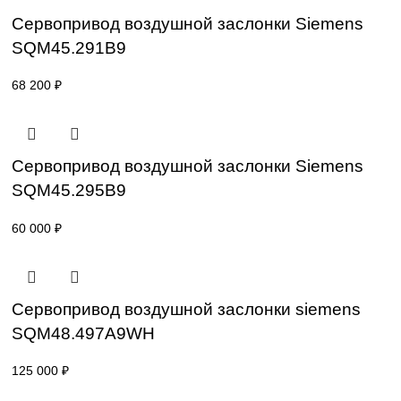
SKP25.401E2
47 600
₽
Привод для газового клапана Siemens
SKP25.403E2
54 800
₽
Сервопривод воздушной заслонки Sieme
SQM45.291B9
68 200
₽