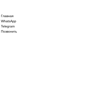
Сервопривод воздушной заслонки Sieme
SQM40.265 A20
0
₽
Сервопривод воздушной заслонки Sieme
SQM45.295A9
62 000
₽
Все права защищены. 2023. © corp-line
+7 (499) 130-03-67; +7 (905) 952-55-66
Главная