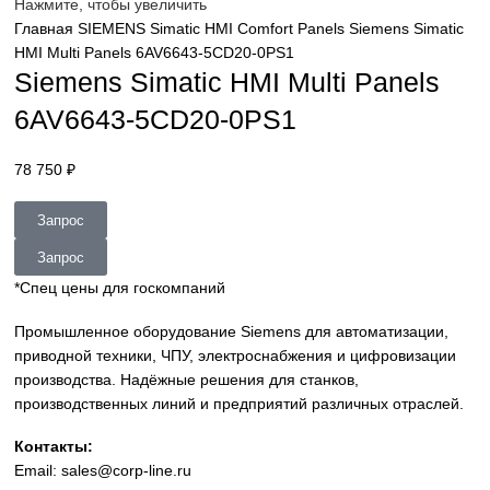
sales@corp-line.ru
Нажмите, чтобы увеличить
Главная
SIEMENS
Simatic HMI
Comfort Panels
Siemens Si
HMI Multi Panels 6AV6643-5CD20-0PS1
Siemens Simatic HMI Multi Panel
6AV6643-5CD20-0PS1
78 750
₽
Запрос
Запрос
*Спец цены для госкомпаний
Промышленное оборудование Siemens для автоматизац
приводной техники, ЧПУ, электроснабжения и цифровиз