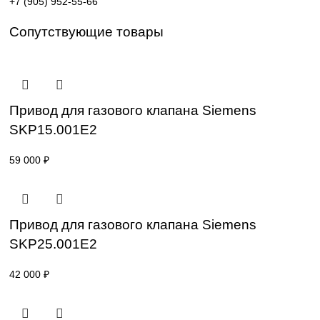
Поставка под заказ: подбор по серии, артикулу и
техническим параметрам.
Уточнение цены и сроков поставки:
Для получения актуальной цены и информации о сроках
отправьте заявку с реквизитами вашей организации на
sales@corp-line.ru
или свяжитесь по телефону:
+7 (499) 130-03-67
,
+7 (905) 952-55-66
Сопутствующие товары
Привод для газового клапана Siemens