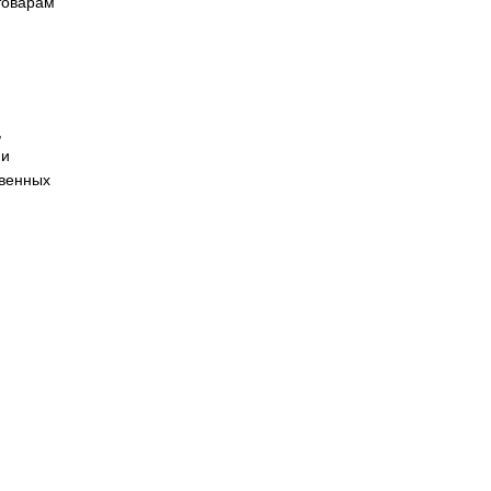
els
Siemens
Назад к
-1WP0
товарам
 автоматизации,
я и цифровизации
ков, производственных