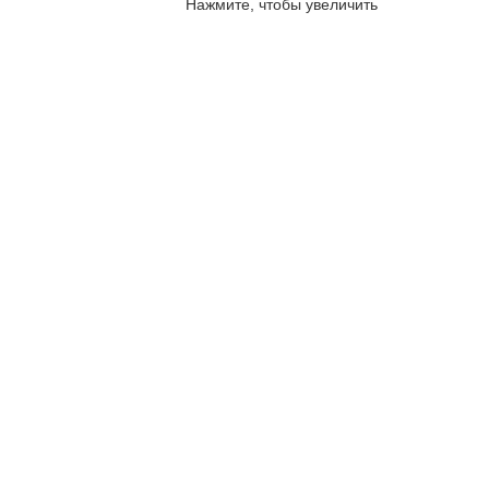
sales@corp-line.ru
Нажмите, чтобы увеличить