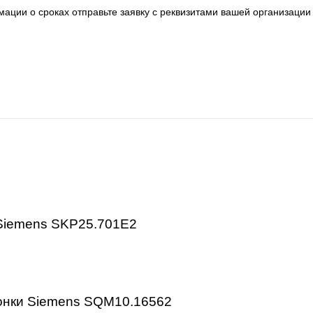
 электроника.
металлообработка, энергетика, пищевая промышленность,
 серии, артикулу и техническим параметрам.
авки:
 информации о сроках отправьте заявку с реквизитами ва