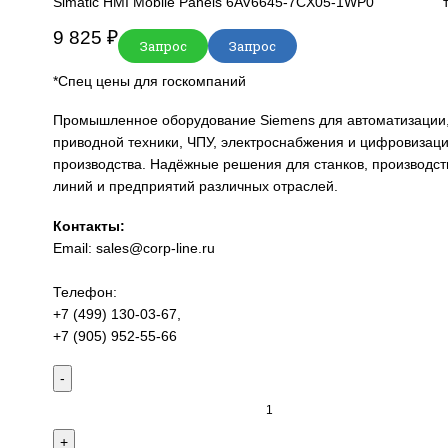
Главная
SIEMENS
Simatic HMI
Comfort Pan
Simatic HMI Mobile Panels 6AV6645-7CX05
9 825
₽
Запрос
Запрос
*Спец цены для госкомпаний
Промышленное оборудование Siemens для
приводной техники, ЧПУ, электроснабжени
производства. Надёжные решения для стан
линий и предприятий различных отраслей.
Контакты:
Email:
sales@corp-line.ru
Телефон:
+7 (499) 130-03-67
,
+7 (905) 952-55-66