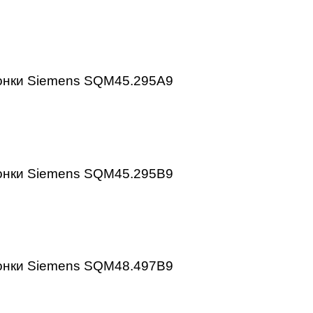
апана Siemens SKP25.701E2
 заслонки Siemens SQM10.16562
 заслонки Siemens SQM45.295A9