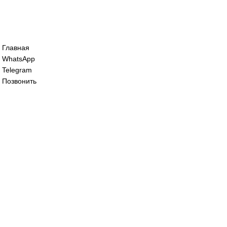
Сервопривод воздушной
60 000
₽
Сервопривод воздушной
114 000
₽
Все права защищены. 2023. © corp-line
+7 (499) 130-03-67; +7 (905) 952-55-66
Главная
WhatsApp