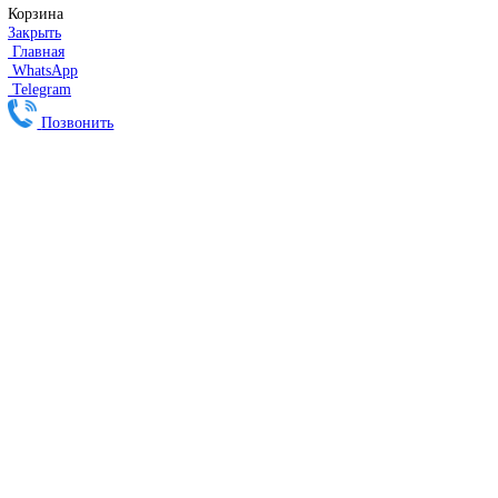
HEIDENHAIN
Линейные энкодеры Heidenhain LS 628C
Линейные энкодеры Heidenhain LS 688C
Линейные энкодеры Heidenhain LC 185
Линейные энкодеры Heidenhain LC 195F
FANUC ROBOT
Робот Fanuc LR Mate
Робот Fanuc для сварки
Коллаборативные-роботы FANUC
Робот Delta Fanuc
Редуктор Fanuc Робот
FESTO
Балонный цилиндр Festo
RENISHAW
Renishaw Системы измерений
CMM Renishaw
Renishaw Калибровка
Renishaw Cтилусы
Renishaw Аксессуары
DUNGS
SMW AUTOBLOK
SIEMENS
Сервопривод Siemens SQN