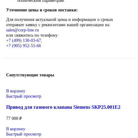
Описание
Siemens
Оригинальное промышленное оборудование Siemens для
автоматизации, приводной техники, систем ЧПУ,
электроснабжения и цифровизации производства. Надёжные
решения для станков, производственных линий, инженерно
инфраструктуры и промышленных предприятий. Высокое
качество изготовления, энергоэффективность, надёжность и
соответствие современным требованиям промышленности.
Широкий ассортимент: контроллеры SIMATIC, панели
частотные преобразователи SINAMICS, системы ЧПУ
SINUMERIK, коммутационное оборудование и
промышленная электроника.
Применение: машиностроение, металлообработка,
энергетика, пищевая промышленность, логистика и
автоматизация производственных процессов.
Поставка под заказ: подбор по серии, артикулу и
техническим параметрам.