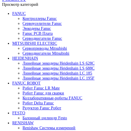
Редуктор Fanuc Робот
Робот Delta Fanuc
Робот Fanuc LR Mate
Робот Fanuc для сварки
Поиск
0
элемент
/
0
₽
Меню
0
элемент
0
₽
Просмотр категорий
FANUC
Контроллеры Fanuc
Сервоуселители Fanuc
Энкодеры Fanuc
Fanuc PCB Плата
Серводвигатели Fanuc
MITSUBISHI ELECTRIC
Сервоприводы Mitsubishi
Серводвигатели Mitsubishi
HEIDENHAIN
Линейные энкодеры Heidenhain LS 628C
Линейные энкодеры Heidenhain LS 688C