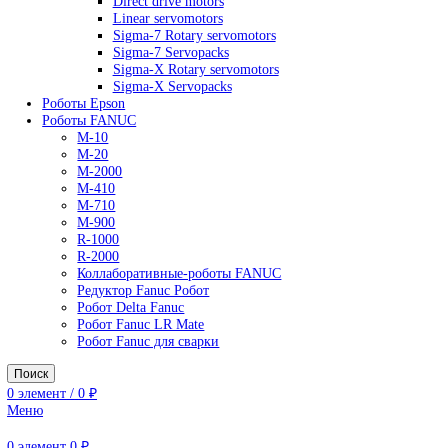
AC Drives
General Purpose Industrial Drives
Legacy Drives
Regenerative Solutions
Special Application Drives
Motion Control
Direct drive motors
Linear servomotors
Sigma-7 Rotary servomotors
Sigma-7 Servopacks
Sigma-X Rotary servomotors
Sigma-X Servopacks
Роботы Epson
Роботы FANUC
M-10
M-20
M-2000
M-410
M-710
M-900
R-1000
R-2000
Коллаборативные-роботы FANUC