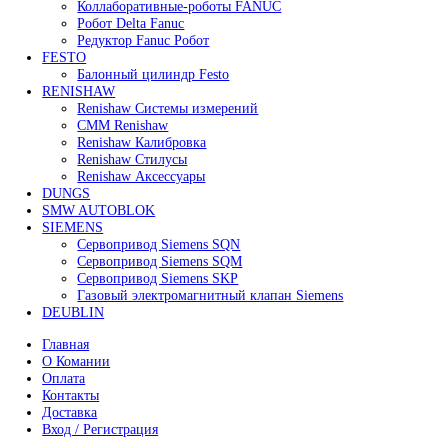
В корзину
Быстрый просмотр
Сервопривод воздушной заслонки Siemens
SQM48.697A9
195 000
₽
Все права защищены. 2023. © corp-line
+7 (499) 130-03-67; +7 (905) 952-55-66
Поиск
Меню
Категории
FANUC
Контроллеры Fanuc
Сервоуселители Fanuc
Энкодеры Fanuc
Fanuc PCB Плата
Серводвигатели Fanuc
MITSUBISHI ELECTRIC
Сервоприводы Mitsubishi
Серводвигатели Mitsubishi