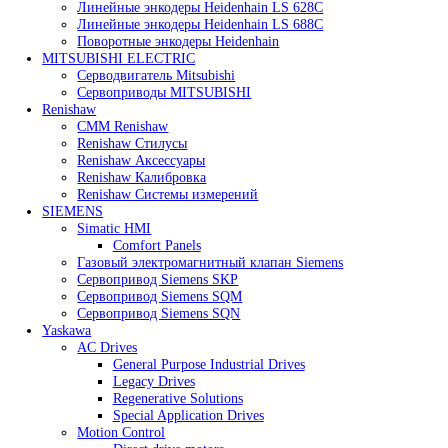
Heidenhain
Линейные энкодеры Heidenhain LC 185
Линейные энкодеры Heidenhain LC 195F
Линейные энкодеры Heidenhain LS 628C
Линейные энкодеры Heidenhain LS 688C
Поворотные энкодеры Heidenhain
MITSUBISHI ELECTRIC
Серводвигатель Mitsubishi
Сервоприводы MITSUBISHI
Renishaw
CMM Renishaw
Renishaw Cтилусы
Renishaw Аксессуары
Renishaw Калибровка
Renishaw Системы измерений
SIEMENS
Simatic HMI
Comfort Panels
Газовый электромагнитный клапан Siemens
Сервопривод Siemens SKP
Сервопривод Siemens SQM
Сервопривод Siemens SQN
Yaskawa