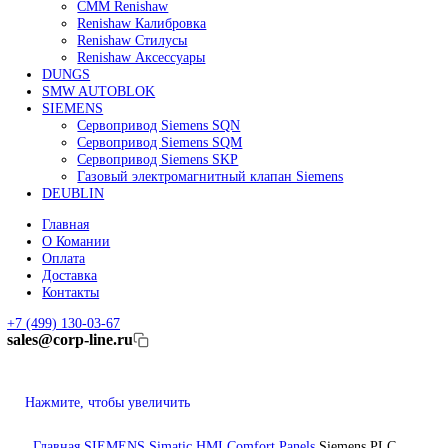
Линейные энкодеры Heidenhain LC 185
Линейные энкодеры Heidenhain LC 195F
FANUC ROBOT
Робот Fanuc LR Mate
Робот Fanuc для сварки
Коллаборативные-роботы FANUC
Робот Delta Fanuc
Редуктор Fanuc Робот
FESTO
Балонный цилиндр Festo
RENISHAW
Renishaw Системы измерений
CMM Renishaw
Renishaw Калибровка
Renishaw Cтилусы
Renishaw Аксессуары
DUNGS
SMW AUTOBLOK
SIEMENS
Сервопривод Siemens SQN
Сервопривод Siemens SQM
Сервопривод Siemens SKP
Газовый электромагнитный клапан Siemens