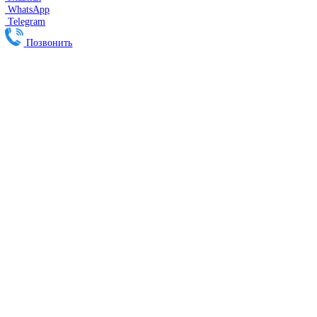
Линейные энкодеры Heidenhain LC 185
Линейные энкодеры Heidenhain LC 195F
FANUC ROBOT
Робот Fanuc LR Mate
Робот Fanuc для сварки
Коллаборативные-роботы FANUC
Робот Delta Fanuc
Редуктор Fanuc Робот
FESTO
Балонный цилиндр Festo
RENISHAW
Renishaw Системы измерений
CMM Renishaw
Renishaw Калибровка
Renishaw Cтилусы
Renishaw Аксессуары
DUNGS
SMW AUTOBLOK
SIEMENS
Сервопривод Siemens SQN
Сервопривод Siemens SQM
Сервопривод Siemens SKP
Газовый электромагнитный клапан Siemens