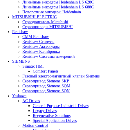
Heidenhain
Линейные энкодеры Heidenhain LC 185
Линейные энкодеры Heidenhain LC 195F
Линейные энкодеры Heidenhain LS 628C
Линейные энкодеры Heidenhain LS 688C
Поворотные энкодеры Heidenhain
MITSUBISHI ELECTRIC
Серводвигатель Mitsubishi
Сервоприводы MITSUBISHI
Renishaw
CMM Renishaw
Renishaw Cтилусы
Renishaw Аксессуары
Renishaw Калибровка
Renishaw Системы измерений
SIEMENS
Simatic HMI
Comfort Panels
Газовый электромагнитный клапан Siemens
Сервопривод Siemens SKP
Сервопривод Siemens SQM
Сервопривод Siemens SQN
Yaskawa