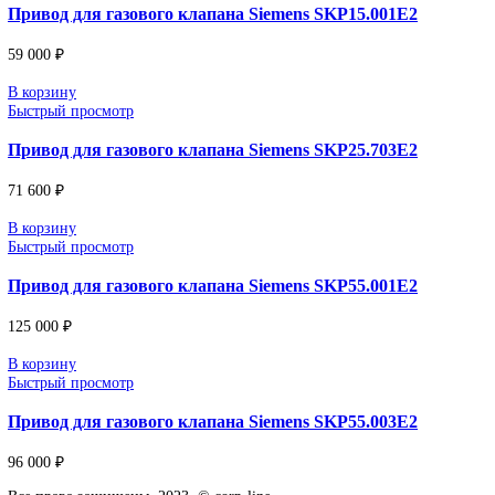
Поставка под заказ: подбор по серии, артикулу и технич
параметрам.
Уточнение цены и сроков поставки:
Для получения актуальной цены и информации о сроках отпра
заявку с реквизитами вашей организации на
sales@corp-line.ru
или свяжитесь по телефону:
+7 (499) 130-03-67
,
+7 (905) 952-55-66
Сопутствующие товары
В корзину
Быстрый просмотр
Привод для газового клапана Siemens SKP15.000E2
47 000
₽
В корзину