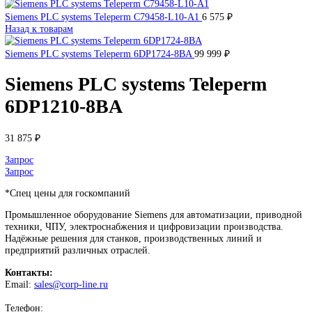
DEUBLIN
Главная
О Комании
Оплата
Доставка
Контакты
+7 (499) 130-03-67
sales@corp-line.ru
Нажмите, чтобы увеличить
Главная
SIEMENS
Simatic HMI
Comfort Panels
Siemens PLC sys
Teleperm 6DP1210-8BA
Siemens PLC systems Teleperm C79458-L10-A1
6 575
₽
Назад к товарам
Siemens PLC systems Teleperm 6DP1724-8BA
99 999
₽
Siemens PLC systems Teleperm