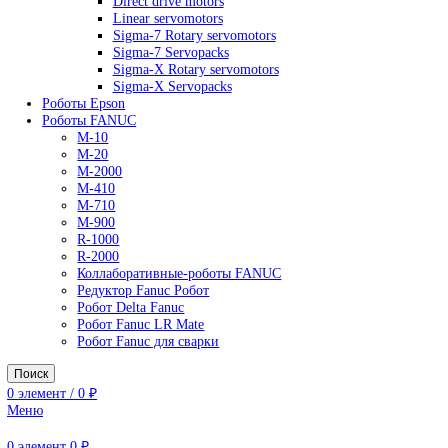
AC Drives
General Purpose Industrial Drives
Legacy Drives
Regenerative Solutions
Special Application Drives
Motion Control
Direct drive motors
Linear servomotors
Sigma-7 Rotary servomotors
Sigma-7 Servopacks
Sigma-X Rotary servomotors
Sigma-X Servopacks
Роботы Epson
Роботы FANUC
M-10
M-20
M-2000
M-410
M-710
M-900
R-1000
R-2000
Коллаборативные-роботы FANUC