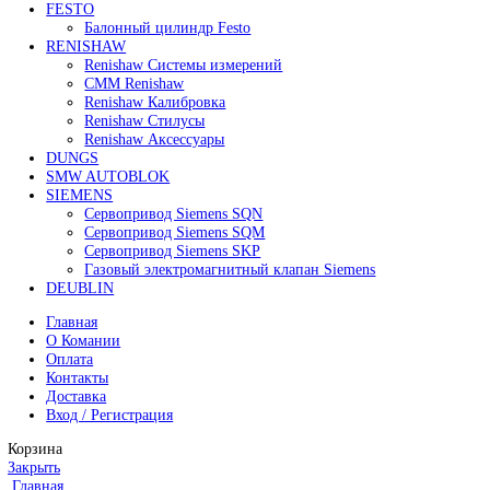
Привод для газового клапана Siemens SKP55.003E2
96 000
₽
Все права защищены. 2023. © corp-line
+7 (499) 130-03-67; +7 (905) 952-55-66
Поиск
Меню
Категории
FANUC
Контроллеры Fanuc
Сервоуселители Fanuc
Энкодеры Fanuc
Fanuc PCB Плата
Серводвигатели Fanuc
MITSUBISHI ELECTRIC
Сервоприводы Mitsubishi
Серводвигатели Mitsubishi
HEIDENHAIN
Линейные энкодеры Heidenhain LS 628C
Линейные энкодеры Heidenhain LS 688C