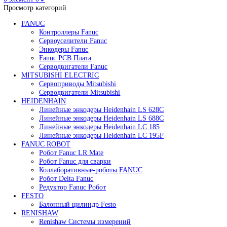
Редуктор Fanuc Робот
Робот Delta Fanuc
Робот Fanuc LR Mate
Робот Fanuc для сварки
Поиск
0
элемент
/
0
₽
Меню
0
элемент
0
₽
Просмотр категорий
FANUC
Контроллеры Fanuc
Сервоуселители Fanuc
Энкодеры Fanuc
Fanuc PCB Плата
Серводвигатели Fanuc
MITSUBISHI ELECTRIC
Сервоприводы Mitsubishi
Серводвигатели Mitsubishi
HEIDENHAIN
Линейные энкодеры Heidenhain LS 628C
Линейные энкодеры Heidenhain LS 688C