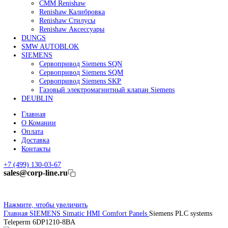
Линейные энкодеры Heidenhain LC 185
Линейные энкодеры Heidenhain LC 195F
FANUC ROBOT
Робот Fanuc LR Mate
Робот Fanuc для сварки
Коллаборативные-роботы FANUC
Робот Delta Fanuc
Редуктор Fanuc Робот
FESTO
Балонный цилиндр Festo
RENISHAW
Renishaw Системы измерений
CMM Renishaw
Renishaw Калибровка
Renishaw Cтилусы
Renishaw Аксессуары
DUNGS
SMW AUTOBLOK
SIEMENS
Сервопривод Siemens SQN
Сервопривод Siemens SQM
Сервопривод Siemens SKP
Газовый электромагнитный клапан Siemens