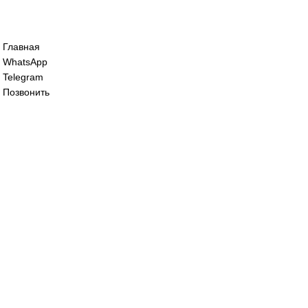
Сервопривод воздушной заслонки Sieme
SQM45.295A9
62 000
₽
Сервопривод воздушной заслонки siemen
SQM48.497A9WH
125 000
₽
Все права защищены. 2023. © corp-line
+7 (499) 130-03-67; +7 (905) 952-55-66
Главная