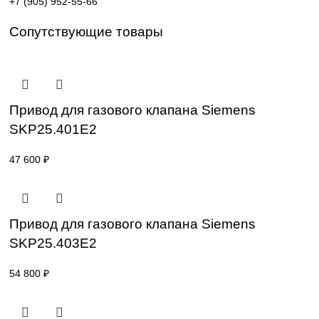
Поставка под заказ: подбор по серии, артикулу и
техническим параметрам.
Уточнение цены и сроков поставки:
Для получения актуальной цены и информации о сроках
отправьте заявку с реквизитами вашей организации на
sales@corp-line.ru
или свяжитесь по телефону:
+7 (499) 130-03-67
,
+7 (905) 952-55-66
Сопутствующие товары
Привод для газового клапана Siemens