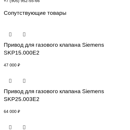
Поставка под заказ: подбор по серии, артикулу и
техническим параметрам.
Уточнение цены и сроков поставки:
Для получения актуальной цены и информации о сроках
отправьте заявку с реквизитами вашей организации на
sales@corp-line.ru
или свяжитесь по телефону:
+7 (499) 130-03-67
,
+7 (905) 952-55-66
Сопутствующие товары
Привод для газового клапана Siemens