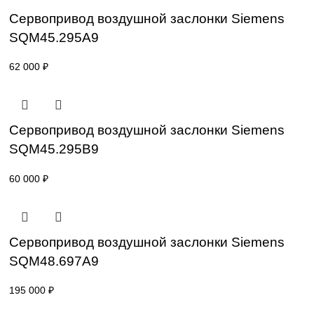
SKP15.000E2
47 000
₽
Привод для газового клапана Siemens
SKP25.003E2
64 000
₽
Сервопривод воздушной заслонки Sieme
SQM45.295A9
62 000
₽