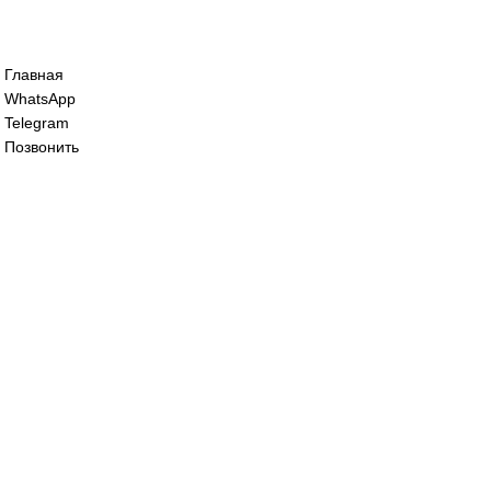
Сервопривод воздушной заслонки Sieme
SQM45.295B9
60 000
₽
Сервопривод воздушной заслонки Sieme
SQM48.697A9
195 000
₽
Все права защищены. 2023. © corp-line
+7 (499) 130-03-67; +7 (905) 952-55-66
Главная