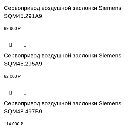
SKP25.003E2-2
47 200
₽
Привод для газового клапана Siemens
SKP25.303E2
45 000
₽
Сервопривод воздушной заслонки Sieme
SQM45.291A9
69 900
₽