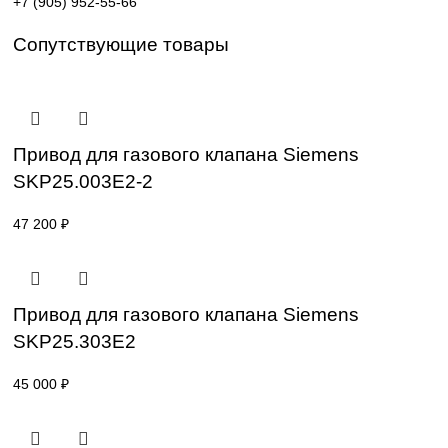
Поставка под заказ: подбор по серии, артикулу и
техническим параметрам.
Уточнение цены и сроков поставки:
Для получения актуальной цены и информации о сроках
отправьте заявку с реквизитами вашей организации на
sales@corp-line.ru
или свяжитесь по телефону:
+7 (499) 130-03-67
,
+7 (905) 952-55-66
Сопутствующие товары
Привод для газового клапана Siemens