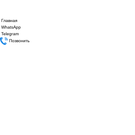
Сервопривод воздушной заслонки Sieme
SQM45.295A9
62 000
₽
Сервопривод воздушной заслонки Sieme
SQM48.497B9
114 000
₽
Все права защищены. 2023. © corp-line
+7 (499) 130-03-67; +7 (905) 952-55-66
Главная