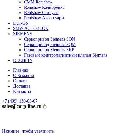
Линейные энкодеры Heidenhain LC 185
Линейные энкодеры Heidenhain LC 195F
FANUC ROBOT
Робот Fanuc LR Mate
Робот Fanuc для сварки
Коллаборативные-роботы FANUC
Робот Delta Fanuc
Редуктор Fanuc Робот
FESTO
Балонный цилиндр Festo
RENISHAW
Renishaw Системы измерений
CMM Renishaw
Renishaw Калибровка
Renishaw Cтилусы
Renishaw Аксессуары
DUNGS
SMW AUTOBLOK
SIEMENS
Сервопривод Siemens SQN
Сервопривод Siemens SQM
Сервопривод Siemens SKP
Газовый электромагнитный клапан Siemens