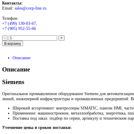
Siemens PLC systems Siwarex
3 675
₽
Запрос
Запрос
*Спец цены для госкомпаний
Промышленное оборудование Siemens для автоматизации, при
различных отраслей.
Контакты:
Email:
sales@corp-line.ru
Телефон: