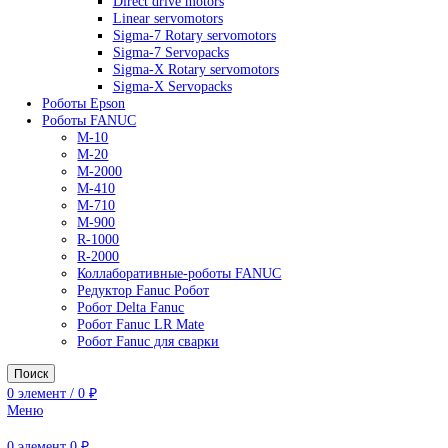
AC Drives
General Purpose Industrial Drives
Legacy Drives
Regenerative Solutions
Special Application Drives
Motion Control
Direct drive motors
Linear servomotors
Sigma-7 Rotary servomotors
Sigma-7 Servopacks
Sigma-X Rotary servomotors
Sigma-X Servopacks
Роботы Epson
Роботы FANUC
M-10
M-20
M-2000
M-410
M-710
M-900
R-1000
R-2000
Коллаборативные-роботы FANUC