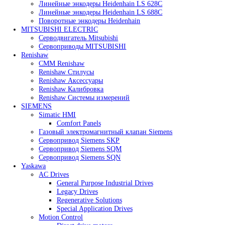
Heidenhain
Линейные энкодеры Heidenhain LC 185
Линейные энкодеры Heidenhain LC 195F
Линейные энкодеры Heidenhain LS 628C
Линейные энкодеры Heidenhain LS 688C
Поворотные энкодеры Heidenhain
MITSUBISHI ELECTRIC
Серводвигатель Mitsubishi
Сервоприводы MITSUBISHI
Renishaw
CMM Renishaw
Renishaw Cтилусы
Renishaw Аксессуары
Renishaw Калибровка
Renishaw Системы измерений
SIEMENS
Simatic HMI
Comfort Panels
Газовый электромагнитный клапан Siemens
Сервопривод Siemens SKP
Сервопривод Siemens SQM
Сервопривод Siemens SQN
Yaskawa