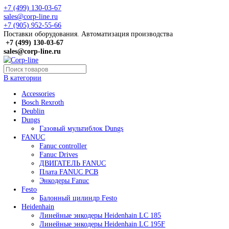
+7 (499) 130-03-67
sales@corp-line.ru
+7 (905) 952-55-66
Поставки оборудования. Автоматизация производства
+7 (499)
130-03-67
sales@corp-line.ru
В категории
Accessories
Bosch Rexroth
Deublin
Dungs
Газовый мультиблок Dungs
FANUC
Fanuc controller
Fanuc Drives
ДВИГАТЕЛЬ FANUC
Плата FANUC PCB
Энкодеры Fanuc
Festo
Балонный цилиндр Festo