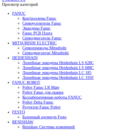
Редуктор Fanuc Робот
Робот Delta Fanuc
Робот Fanuc LR Mate
Робот Fanuc для сварки
Поиск
0
элемент
/
0
₽
Меню
0
элемент
0
₽
Просмотр категорий
FANUC
Контроллеры Fanuc
Сервоуселители Fanuc
Энкодеры Fanuc
Fanuc PCB Плата
Серводвигатели Fanuc
MITSUBISHI ELECTRIC
Сервоприводы Mitsubishi
Серводвигатели Mitsubishi
HEIDENHAIN
Линейные энкодеры Heidenhain LS 628C
Линейные энкодеры Heidenhain LS 688C