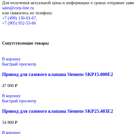
+7 (499) 130-03-67
,
+7 (905) 952-55-66
В корзину
Описание
Описание
Siemens
Оригинальное промышленное оборудование Siemens для автома
линий, инженерной инфраструктуры и промышленных предприя
Широкий ассортимент: контроллеры SIMATIC, панели H
Применение: машиностроение, металлообработка, энерге
Поставка под заказ: подбор по серии, артикулу и технич
Уточнение цены и сроков поставки:
Для получения актуальной цены и информации о сроках отправ