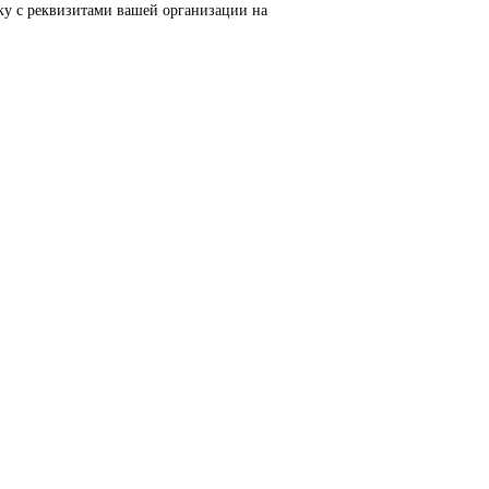
тизации, приводной техники, систем ЧПУ, электроснабжения и
тий. Высокое качество изготовления, энергоэффективность, н
MI, частотные преобразователи SINAMICS, системы ЧПУ SINUM
тика, пищевая промышленность, логистика и автоматизация пр
еским параметрам.
ьте заявку с реквизитами вашей организации на