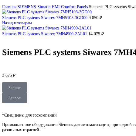
DEUBLIN
Главная
О Комании
Оплата
Доставка
Контакты
+7 (499) 130-03-67
sales@corp-line.ru
Нажмите, чтобы увеличить
Главная
SIEMENS
Simatic HMI
Comfort Panels
Siemens PLC sy
Siemens PLC systems Siwarex 7MH5103-3GD00
9 850
₽
Назад к товарам
Siemens PLC systems Siwarex 7MH4900-2AL01
14 075
₽