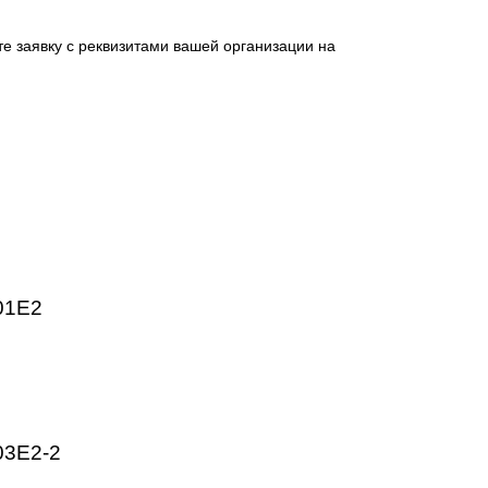
 промышленных предприятий. Высокое качество изготовлен
HMI, частотные преобразователи SINAMICS, системы ЧПУ
ргетика, пищевая промышленность, логистика и автоматиз
ническим параметрам.
отправьте заявку с реквизитами вашей организации на