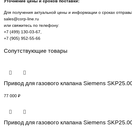
производственных линий, инженерной инфраструктуры и
требованиям промышленности.
Широкий ассортимент: контроллеры SIMATIC, панели 
Применение: машиностроение, металлообработка, эне
Поставка под заказ: подбор по серии, артикулу и тех
Уточнение цены и сроков поставки:
Для получения актуальной цены и информации о сроках 
sales@corp-line.ru
или свяжитесь по телефону:
+7 (499) 130-03-67
,
+7 (905) 952-55-66
Сопутствующие товары