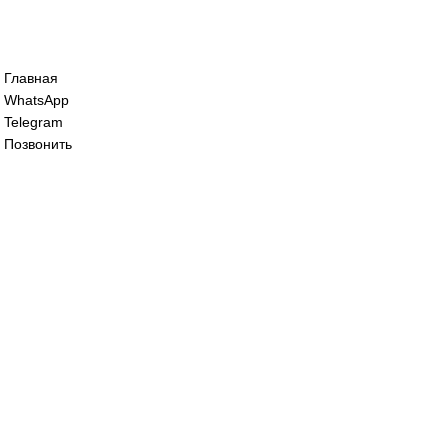
Привод для газового клапана Siemens S
125 000
₽
Сервопривод воздушной заслонки Siem
125 000
₽
Все права защищены. 2023. © corp-line
+7 (499) 130-03-67; +7 (905) 952-55-66
Главная
WhatsApp
Telegram