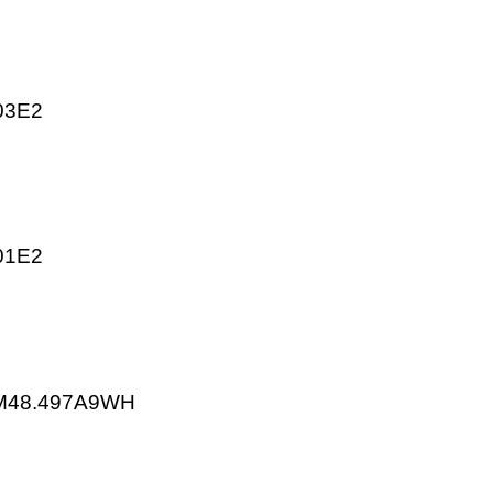
KP25.001E2
P25.003E2-2
KP25.703E2