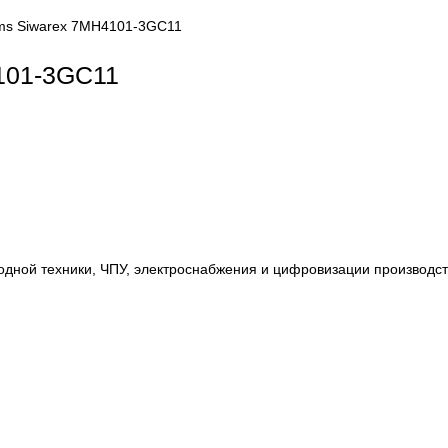
LC systems Siwarex 7MH4101-3GC11
7MH4101-3GC11
, приводной техники, ЧПУ, электроснабжения и цифровиза