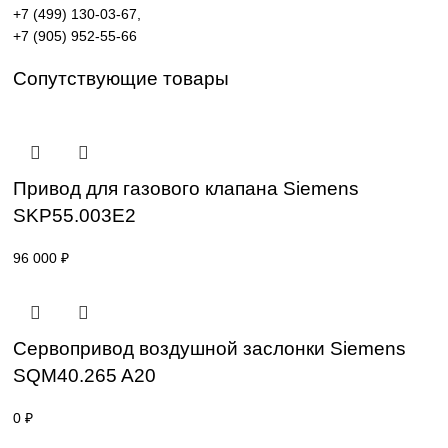
автоматизация производственных процессов.
Поставка под заказ: подбор по серии, артикулу и
техническим параметрам.
Уточнение цены и сроков поставки:
Для получения актуальной цены и информации о сроках
отправьте заявку с реквизитами вашей организации на
sales@corp-line.ru
или свяжитесь по телефону:
+7 (499) 130-03-67
,
+7 (905) 952-55-66
Сопутствующие товары