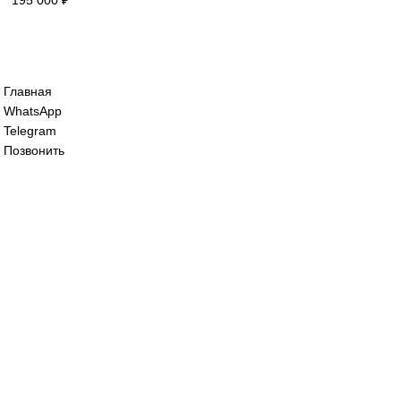
125 000
₽
Сервопривод воздушной заслонки siemen
SQM48.497A9WH
125 000
₽
Сервопривод воздушной заслонки Sieme
SQM48.697A9
195 000
₽
Все права защищены. 2023. © corp-line