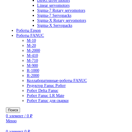
AC Drives
General Purpose Industrial Drives
Legacy Drives
Regenerative Solutions
Special Application Drives
Motion Control
Direct drive motors
Linear servomotors
Sigma-7 Rotary servomotors
Sigma-7 Servopacks
Sigma-X Rotary servomotors
Sigma-X Servopacks
Роботы Epson
Роботы FANUC
M-10
M-20
M-2000
M-410
M-710
M-900
R-1000
R-2000
Коллаборативные-роботы FANUC