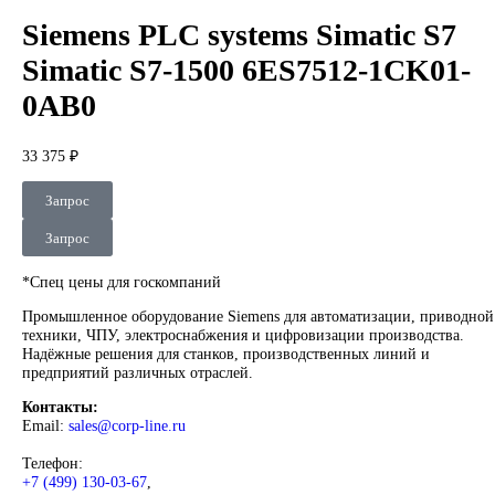
DEUBLIN
Главная
О Комании
Оплата
Доставка
Контакты
+7 (499) 130-03-67
sales@corp-line.ru
Нажмите, чтобы увеличить
Главная
SIEMENS
Simatic HMI
Comfort Panels
Siemens PLC s
Simatic S7 Simatic S7-1500 6ES7512-1CK01-0AB0
Siemens PLC systems Simatic 
Simatic S7-1500 6ES7512-1CK
0AB0