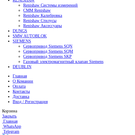
195 000
₽
Все права защищены. 2023. © corp-line
+7 (499) 130-03-67; +7 (905) 952-55-66
Поиск
Меню
Категории
FANUC
Контроллеры Fanuc
Сервоуселители Fanuc
Энкодеры Fanuc
Fanuc PCB Плата
Серводвигатели Fanuc
MITSUBISHI ELECTRIC
Сервоприводы Mitsubishi
Серводвигатели Mitsubishi
HEIDENHAIN
Линейные энкодеры Heidenhain LS 628C
Линейные энкодеры Heidenhain LS 688C
Линейные энкодеры Heidenhain LC 185
Линейные энкодеры Heidenhain LC 195F