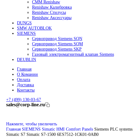
Линейные энкодеры Heidenhain LC 185
Линейные энкодеры Heidenhain LC 195F
FANUC ROBOT
Робот Fanuc LR Mate
Робот Fanuc для сварки
Коллаборативные-роботы FANUC
Робот Delta Fanuc
Редуктор Fanuc Робот
FESTO
Балонный цилиндр Festo
RENISHAW
Renishaw Системы измерений
CMM Renishaw
Renishaw Калибровка
Renishaw Cтилусы
Renishaw Аксессуары
DUNGS
SMW AUTOBLOK
SIEMENS
Сервопривод Siemens SQN
Сервопривод Siemens SQM
Сервопривод Siemens SKP
Газовый электромагнитный клапан Siemens