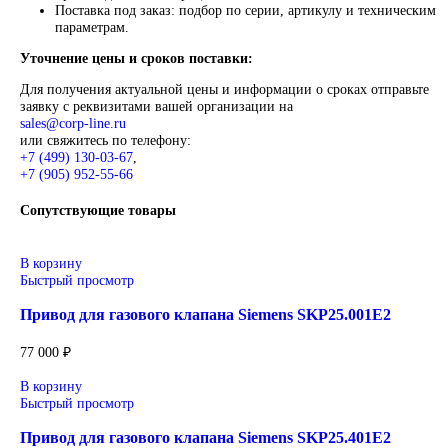
Описание
Описание
Siemens
Оригинальное промышленное оборудование Siemens для
автоматизации, приводной техники, систем ЧПУ, электросн
цифровизации производства. Надёжные решения для станков
производственных линий, инженерной инфраструктуры и
промышленных предприятий. Высокое качество изготовлени
энергоэффективность, надёжность и соответствие современ
требованиям промышленности.
Широкий ассортимент: контроллеры SIMATIC, панели
частотные преобразователи SINAMICS, системы ЧПУ
SINUMERIK, коммутационное оборудование и промы
электроника.
Применение: машиностроение, металлообработка, энер
пищевая промышленность, логистика и автоматизация
производственных процессов.
Поставка под заказ: подбор по серии, артикулу и техн