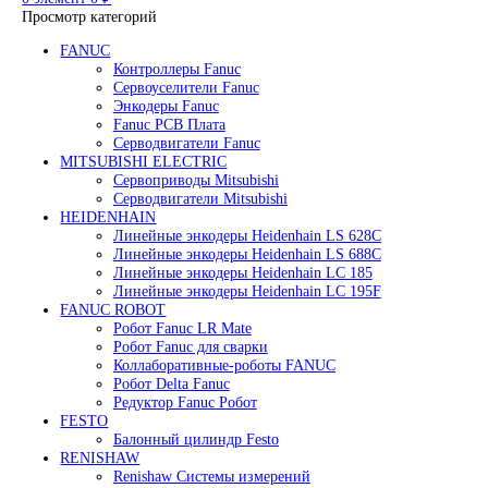
Редуктор Fanuc Робот
Робот Delta Fanuc
Робот Fanuc LR Mate
Робот Fanuc для сварки
Поиск
0
элемент
/
0
₽
Меню
0
элемент
0
₽
Просмотр категорий
FANUC
Контроллеры Fanuc
Сервоуселители Fanuc
Энкодеры Fanuc
Fanuc PCB Плата
Серводвигатели Fanuc
MITSUBISHI ELECTRIC
Сервоприводы Mitsubishi
Серводвигатели Mitsubishi
HEIDENHAIN
Линейные энкодеры Heidenhain LS 628C
Линейные энкодеры Heidenhain LS 688C