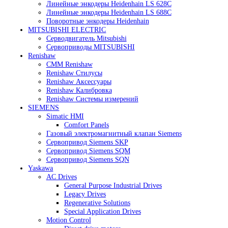
Heidenhain
Линейные энкодеры Heidenhain LC 185
Линейные энкодеры Heidenhain LC 195F
Линейные энкодеры Heidenhain LS 628C
Линейные энкодеры Heidenhain LS 688C
Поворотные энкодеры Heidenhain
MITSUBISHI ELECTRIC
Серводвигатель Mitsubishi
Сервоприводы MITSUBISHI
Renishaw
CMM Renishaw
Renishaw Cтилусы
Renishaw Аксессуары
Renishaw Калибровка
Renishaw Системы измерений
SIEMENS
Simatic HMI
Comfort Panels
Газовый электромагнитный клапан Siemens
Сервопривод Siemens SKP
Сервопривод Siemens SQM
Сервопривод Siemens SQN
Yaskawa