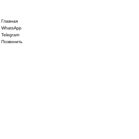
Сервопривод воздушной заслонки Sieme
SQM40.265 A20
0
₽
Сервопривод воздушной заслонки Sieme
SQM48.497A9WH
125 000
₽
Все права защищены. 2023. © corp-line
+7 (499) 130-03-67; +7 (905) 952-55-66
Главная