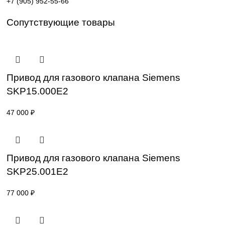
Поставка под заказ: подбор по серии, артикулу и
техническим параметрам.
Уточнение цены и сроков поставки:
Для получения актуальной цены и информации о сроках
отправьте заявку с реквизитами вашей организации на
sales@corp-line.ru
или свяжитесь по телефону:
+7 (499) 130-03-67
,
+7 (905) 952-55-66
Сопутствующие товары
Привод для газового клапана Siemens