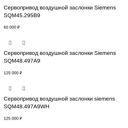
SKP25.401E2
47 600
₽
Привод для газового клапана Siemens
SKP25.703E2
71 600
₽
Сервопривод воздушной заслонки Sieme
SQM45.295B9
60 000
₽