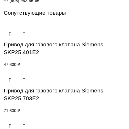
Поставка под заказ: подбор по серии, артикулу и
техническим параметрам.
Уточнение цены и сроков поставки:
Для получения актуальной цены и информации о сроках
отправьте заявку с реквизитами вашей организации на
sales@corp-line.ru
или свяжитесь по телефону:
+7 (499) 130-03-67
,
+7 (905) 952-55-66
Сопутствующие товары
Привод для газового клапана Siemens