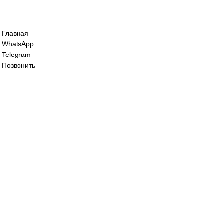
Сервопривод воздушной заслонки Sieme
SQM48.497A9
125 000
₽
Сервопривод воздушной заслонки siemen
SQM48.497A9WH
125 000
₽
Все права защищены. 2023. © corp-line
+7 (499) 130-03-67; +7 (905) 952-55-66
Главная