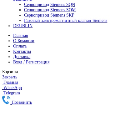
Меню
Категории
FANUC
Контроллеры Fanuc
Сервоуселители Fanuc
Энкодеры Fanuc
Fanuc PCB Плата
Серводвигатели Fanuc
MITSUBISHI ELECTRIC
Сервоприводы Mitsubishi
Серводвигатели Mitsubishi
HEIDENHAIN
Линейные энкодеры Heidenhain LS 628C
Линейные энкодеры Heidenhain LS 688C
Линейные энкодеры Heidenhain LC 185
Линейные энкодеры Heidenhain LC 195F
FANUC ROBOT
Робот Fanuc LR Mate
Робот Fanuc для сварки
Коллаборативные-роботы FANUC
Робот Delta Fanuc