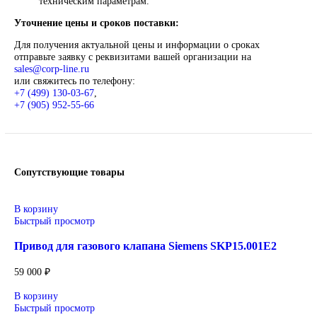
Описание
Siemens
Оригинальное промышленное оборудование Siemens для
автоматизации, приводной техники, систем ЧПУ,
электроснабжения и цифровизации производства. Надёжные
решения для станков, производственных линий, инженерно
инфраструктуры и промышленных предприятий. Высокое
качество изготовления, энергоэффективность, надёжность и
соответствие современным требованиям промышленности.
Широкий ассортимент: контроллеры SIMATIC, панели
частотные преобразователи SINAMICS, системы ЧПУ
SINUMERIK, коммутационное оборудование и
промышленная электроника.
Применение: машиностроение, металлообработка,
энергетика, пищевая промышленность, логистика и
автоматизация производственных процессов.
Поставка под заказ: подбор по серии, артикулу и
техническим параметрам.