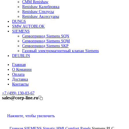
Линейные энкодеры Heidenhain LC 185
Линейные энкодеры Heidenhain LC 195F
FANUC ROBOT
Робот Fanuc LR Mate
Робот Fanuc для сварки
Коллаборативные-роботы FANUC
Робот Delta Fanuc
Редуктор Fanuc Робот
FESTO
Балонный цилиндр Festo
RENISHAW
Renishaw Системы измерений
CMM Renishaw
Renishaw Калибровка
Renishaw Cтилусы
Renishaw Аксессуары
DUNGS
SMW AUTOBLOK
SIEMENS
Сервопривод Siemens SQN
Сервопривод Siemens SQM
Сервопривод Siemens SKP
Газовый электромагнитный клапан Siemens