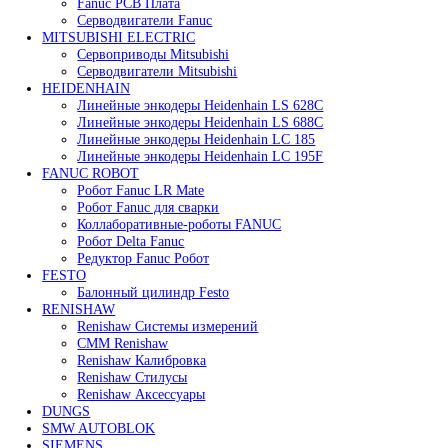
В корзину
Быстрый просмотр
Сервопривод воздушной заслонки Siemens
SQM45.295A9
62 000
₽
Все права защищены. 2023. © corp-line
+7 (499) 130-03-67; +7 (905) 952-55-66
Поиск