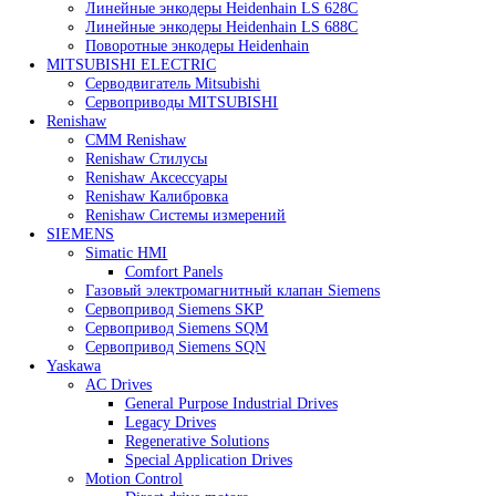
Heidenhain
Линейные энкодеры Heidenhain LC 185
Линейные энкодеры Heidenhain LC 195F
Линейные энкодеры Heidenhain LS 628C
Линейные энкодеры Heidenhain LS 688C
Поворотные энкодеры Heidenhain
MITSUBISHI ELECTRIC
Серводвигатель Mitsubishi
Сервоприводы MITSUBISHI
Renishaw
CMM Renishaw
Renishaw Cтилусы
Renishaw Аксессуары
Renishaw Калибровка
Renishaw Системы измерений
SIEMENS
Simatic HMI
Comfort Panels
Газовый электромагнитный клапан Siemens
Сервопривод Siemens SKP
Сервопривод Siemens SQM
Сервопривод Siemens SQN
Yaskawa