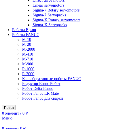
AC Drives
General Purpose Industrial Drives
Legacy Drives
Regenerative Solutions
Special Application Drives
Motion Control
Direct drive motors
Linear servomotors
Sigma-7 Rotary servomotors
Sigma-7 Servopacks
Sigma-X Rotary servomotors
Sigma-X Servopacks
Роботы Epson
Роботы FANUC
M-10
M-20
M-2000
M-410
M-710
M-900
R-1000
R-2000
Коллаборативные-роботы FANUC