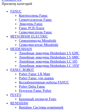
Редуктор Fanuc Робот
Робот Delta Fanuc
Робот Fanuc LR Mate
Робот Fanuc для сварки
Поиск
0
элемент
/
0
₽
Меню
0
элемент
0
₽
Просмотр категорий
FANUC
Контроллеры Fanuc
Сервоуселители Fanuc
Энкодеры Fanuc
Fanuc PCB Плата
Серводвигатели Fanuc
MITSUBISHI ELECTRIC
Сервоприводы Mitsubishi
Серводвигатели Mitsubishi
HEIDENHAIN
Линейные энкодеры Heidenhain LS 628C
Линейные энкодеры Heidenhain LS 688C