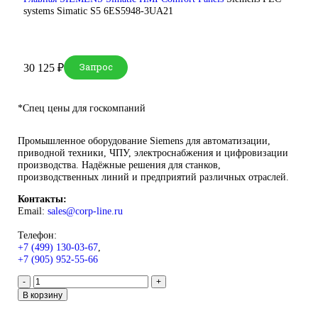
DEUBLIN
Главная
О Комании
Оплата
Доставка
Контакты
+7 (499) 130-03-67
sales@corp-line.ru
Нажмите, чтобы увеличить
Главная
SIEMENS
Simatic HMI
Comfort Panels
Siemens PL
systems Simatic S5 6ES5948-3UA21
Запрос
Запрос
30 125
₽