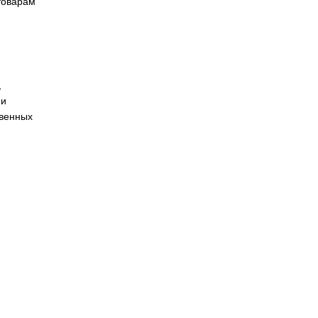
els
Siemens
Назад к
товарам
 автоматизации,
я и цифровизации
ков, производственных