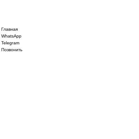
Сервопривод воздушной
195 000
₽
Сервопривод воздушной
190 000
₽
Все права защищены. 2023. © corp-line
+7 (499) 130-03-67; +7 (905) 952-55-66
Главная
WhatsApp