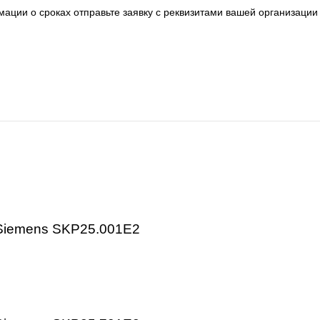
 электроника.
металлообработка, энергетика, пищевая промышленность,
 серии, артикулу и техническим параметрам.
авки:
 информации о сроках отправьте заявку с реквизитами ва