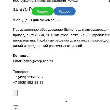
Главная
SIEMENS
Simatic HMI
Comfort Pan
PLC systems Simatic S5 6ES5945-7UA13
16 875
₽
Запрос
Запрос
*Спец цены для госкомпаний
Промышленное оборудование Siemens для
приводной техники, ЧПУ, электроснабжени
производства. Надёжные решения для стан
линий и предприятий различных отраслей.
Контакты:
Email:
sales@corp-line.ru
Телефон:
+7 (499) 130-03-67
,
+7 (905) 952-55-66