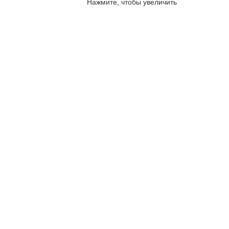
sales@corp-line.ru
Нажмите, чтобы увеличить