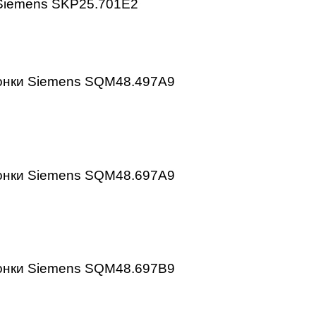
апана Siemens SKP25.001E2
апана Siemens SKP25.701E2
 заслонки Siemens SQM48.497A9