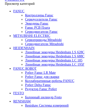
Редуктор Fanuc Робот
Робот Delta Fanuc
Робот Fanuc LR Mate
Робот Fanuc для сварки
Поиск
0
элемент
/
0
₽
Меню
0
элемент
0
₽
Просмотр категорий
FANUC
Контроллеры Fanuc
Сервоуселители Fanuc
Энкодеры Fanuc
Fanuc PCB Плата
Серводвигатели Fanuc
MITSUBISHI ELECTRIC
Сервоприводы Mitsubishi
Серводвигатели Mitsubishi
HEIDENHAIN
Линейные энкодеры Heidenhain LS 628C
Линейные энкодеры Heidenhain LS 688C