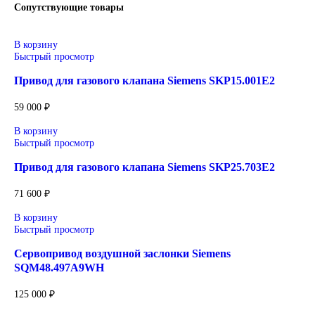
автоматизации, приводной техники, систем ЧПУ, электросн
цифровизации производства. Надёжные решения для станков
производственных линий, инженерной инфраструктуры и
промышленных предприятий. Высокое качество изготовлени
энергоэффективность, надёжность и соответствие современ
требованиям промышленности.
Широкий ассортимент: контроллеры SIMATIC, панели
частотные преобразователи SINAMICS, системы ЧПУ
SINUMERIK, коммутационное оборудование и промы
электроника.
Применение: машиностроение, металлообработка, энер
пищевая промышленность, логистика и автоматизация
производственных процессов.
Поставка под заказ: подбор по серии, артикулу и техн
параметрам.
Уточнение цены и сроков поставки:
Для получения актуальной цены и информации о сроках отп
заявку с реквизитами вашей организации на
sales@corp-line.ru
или свяжитесь по телефону:
+7 (499) 130-03-67
,