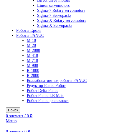
AC Drives
General Purpose Industrial Drives
Legacy Drives
Regenerative Solutions
Special Application Drives
Motion Control
Direct drive motors
Linear servomotors
Sigma-7 Rotary servomotors
Sigma-7 Servopacks
Sigma-X Rotary servomotors
Sigma-X Servopacks
Роботы Epson
Роботы FANUC
M-10
M-20
M-2000
M-410
M-710
M-900
R-1000
R-2000
Коллаборативные-роботы FANUC