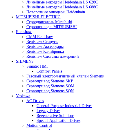
Heidenhain
Линейные энкодеры Heidenhain LC 185
Линейные энкодеры Heidenhain LC 195F
Линейные энкодеры Heidenhain LS 628C
Линейные энкодеры Heidenhain LS 688C
Поворотные энкодеры Heidenhain
MITSUBISHI ELECTRIC
Серводвигатель Mitsubishi
Сервоприводы MITSUBISHI
Renishaw
CMM Renishaw
Renishaw Cтилусы
Renishaw Аксессуары
Renishaw Калибровка
Renishaw Системы измерений
SIEMENS
Simatic HMI
Comfort Panels
Газовый электромагнитный клапан Siemens
Сервопривод Siemens SKP
Сервопривод Siemens SQM
Сервопривод Siemens SQN
Yaskawa