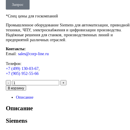
Нажмите, чтобы увеличить
Главная
SIEMENS
Simatic HMI
Comfort Panels
Siemens PLC s
Simatic S5 6ES5921-3WB14
Siemens PLC systems Simatic 
6ES5921-3WB14
4 375
₽
Запрос
Запрос
*Спец цены для госкомпаний