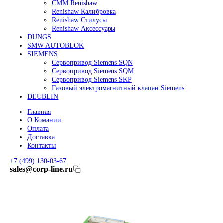
Линейные энкодеры Heidenhain LC 185
Линейные энкодеры Heidenhain LC 195F
FANUC ROBOT
Робот Fanuc LR Mate
Робот Fanuc для сварки
Коллаборативные-роботы FANUC
Робот Delta Fanuc
Редуктор Fanuc Робот
FESTO
Балонный цилиндр Festo
RENISHAW
Renishaw Системы измерений
CMM Renishaw
Renishaw Калибровка
Renishaw Cтилусы
Renishaw Аксессуары
DUNGS
SMW AUTOBLOK
SIEMENS
Сервопривод Siemens SQN
Сервопривод Siemens SQM
Сервопривод Siemens SKP
Газовый электромагнитный клапан Siemens