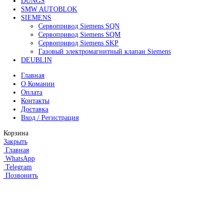
190 000
₽
Все права защищены. 2023. © corp-line
+7 (499) 130-03-67; +7 (905) 952-55-66
Поиск
Меню
Категории
FANUC
Контроллеры Fanuc
Сервоуселители Fanuc
Энкодеры Fanuc
Fanuc PCB Плата
Серводвигатели Fanuc
MITSUBISHI ELECTRIC
Сервоприводы Mitsubishi
Серводвигатели Mitsubishi
HEIDENHAIN
Линейные энкодеры Heidenhain LS 628C
Линейные энкодеры Heidenhain LS 688C
Линейные энкодеры Heidenhain LC 185
Линейные энкодеры Heidenhain LC 195F