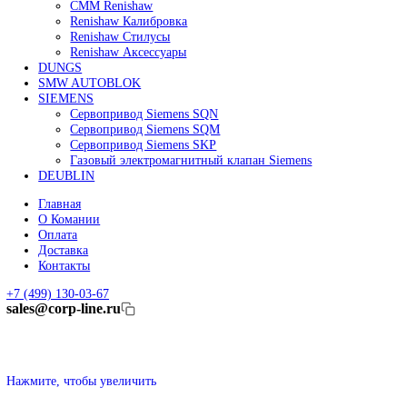
Линейные энкодеры Heidenhain LC 185
Линейные энкодеры Heidenhain LC 195F
FANUC ROBOT
Робот Fanuc LR Mate
Робот Fanuc для сварки
Коллаборативные-роботы FANUC
Робот Delta Fanuc
Редуктор Fanuc Робот
FESTO
Балонный цилиндр Festo
RENISHAW
Renishaw Системы измерений
CMM Renishaw
Renishaw Калибровка
Renishaw Cтилусы
Renishaw Аксессуары
DUNGS
SMW AUTOBLOK
SIEMENS
Сервопривод Siemens SQN
Сервопривод Siemens SQM
Сервопривод Siemens SKP
Газовый электромагнитный клапан Siemens