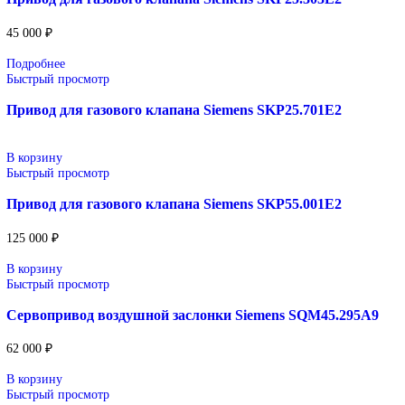
SINUMERIK, коммутационное оборудование и промышл
электроника.
Применение: машиностроение, металлообработка, энерге
пищевая промышленность, логистика и автоматизация
производственных процессов.
Поставка под заказ: подбор по серии, артикулу и технич
параметрам.
Уточнение цены и сроков поставки:
Для получения актуальной цены и информации о сроках отпра
заявку с реквизитами вашей организации на
sales@corp-line.ru
или свяжитесь по телефону:
+7 (499) 130-03-67
,
+7 (905) 952-55-66
Сопутствующие товары
В корзину
Быстрый просмотр