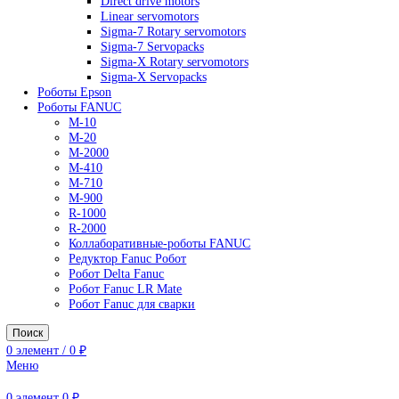
AC Drives
General Purpose Industrial Drives
Legacy Drives
Regenerative Solutions
Special Application Drives
Motion Control
Direct drive motors
Linear servomotors
Sigma-7 Rotary servomotors
Sigma-7 Servopacks
Sigma-X Rotary servomotors
Sigma-X Servopacks
Роботы Epson
Роботы FANUC
M-10
M-20
M-2000
M-410
M-710
M-900
R-1000
R-2000
Коллаборативные-роботы FANUC