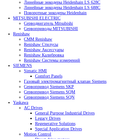
Heidenhain
Линейные энкодеры Heidenhain LC 185
Линейные энкодеры Heidenhain LC 195F
Линейные энкодеры Heidenhain LS 628C
Линейные энкодеры Heidenhain LS 688C
Поворотные энкодеры Heidenhain
MITSUBISHI ELECTRIC
Серводвигатель Mitsubishi
Сервоприводы MITSUBISHI
Renishaw
CMM Renishaw
Renishaw Cтилусы
Renishaw Аксессуары
Renishaw Калибровка
Renishaw Системы измерений
SIEMENS
Simatic HMI
Comfort Panels
Газовый электромагнитный клапан Siemens
Сервопривод Siemens SKP
Сервопривод Siemens SQM
Сервопривод Siemens SQN
Yaskawa