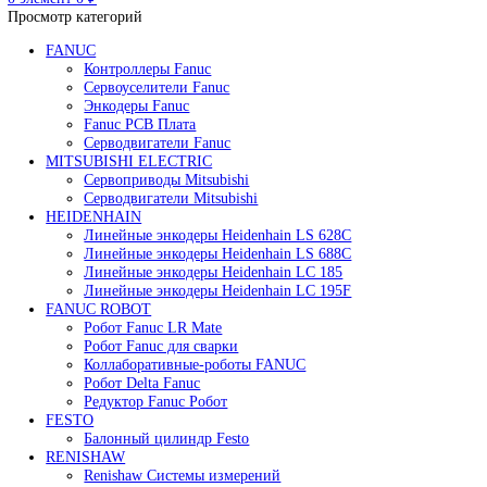
Редуктор Fanuc Робот
Робот Delta Fanuc
Робот Fanuc LR Mate
Робот Fanuc для сварки
Поиск
0
элемент
/
0
₽
Меню
0
элемент
0
₽
Просмотр категорий
FANUC
Контроллеры Fanuc
Сервоуселители Fanuc
Энкодеры Fanuc
Fanuc PCB Плата
Серводвигатели Fanuc
MITSUBISHI ELECTRIC
Сервоприводы Mitsubishi
Серводвигатели Mitsubishi
HEIDENHAIN
Линейные энкодеры Heidenhain LS 628C
Линейные энкодеры Heidenhain LS 688C