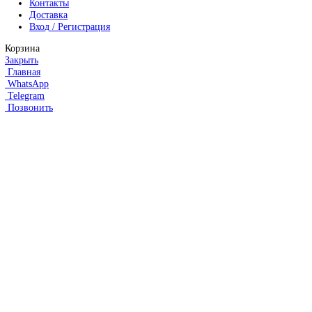
Серводвигатели Fanuc
MITSUBISHI ELECTRIC
Сервоприводы Mitsubishi
Серводвигатели Mitsubishi
HEIDENHAIN
Линейные энкодеры Heidenhain LS 628C
Линейные энкодеры Heidenhain LS 688C
Линейные энкодеры Heidenhain LC 185
Линейные энкодеры Heidenhain LC 195F
FANUC ROBOT
Робот Fanuc LR Mate
Робот Fanuc для сварки
Коллаборативные-роботы FANUC
Робот Delta Fanuc
Редуктор Fanuc Робот
FESTO
Балонный цилиндр Festo
RENISHAW
Renishaw Системы измерений
CMM Renishaw
Renishaw Калибровка
Renishaw Cтилусы
Renishaw Аксессуары