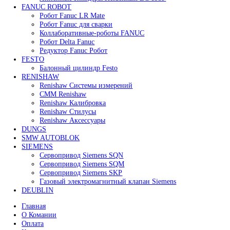
62 000
₽
В корзину
Быстрый просмотр
Сервопривод воздушной заслонки Siemens SQM48.4
125 000
₽
Все права защищены. 2023. © corp-line
+7 (499) 130-03-67; +7 (905) 952-55-66
Поиск
Меню
Категории
FANUC
Контроллеры Fanuc
Сервоуселители Fanuc
Энкодеры Fanuc
Fanuc PCB Плата