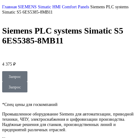
DEUBLIN
Главная
О Комании
Оплата
Доставка
Контакты
+7 (499) 130-03-67
sales@corp-line.ru
Нажмите, чтобы увеличить
Главная
SIEMENS
Simatic HMI
Comfort Panels
Siemens PLC sys
Simatic S5 6ES5385-8MB11
Siemens PLC systems Simatic S