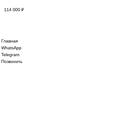
69 900
₽
Сервопривод воздушной заслонки siemen
SQM48.497A9WH
125 000
₽
Сервопривод воздушной заслонки Sieme
SQM48.497B9
114 000
₽