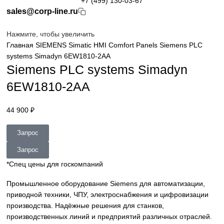
Просмотр категорий
ГЛАВНАЯ
О КОМАНИИ
ОПЛАТА
ДОСТАВКА
КОНТАКТЫ
+7 (499) 130-03-67
sales@corp-line.ru
Нажмите, чтобы увеличить
Главная
SIEMENS
Simatic HMI
Comfort Panels
Siemens P
systems Simadyn 6EW1810-2AA
Siemens PLC systems Simadyn
6EW1810-2AA
44 900
₽
Запрос
Запрос
*Спец цены для госкомпаний