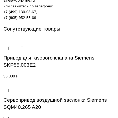
энергетика, пищевая промышленность, логистика и
автоматизация производственных процессов.
Поставка под заказ: подбор по серии, артикулу и
техническим параметрам.
Уточнение цены и сроков поставки:
Для получения актуальной цены и информации о сроках
отправьте заявку с реквизитами вашей организации на
sales@corp-line.ru
или свяжитесь по телефону:
+7 (499) 130-03-67
,
+7 (905) 952-55-66
Сопутствующие товары