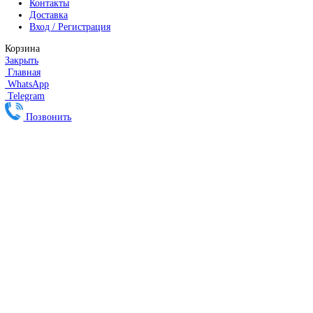
Серводвигатели Fanuc
MITSUBISHI ELECTRIC
Сервоприводы Mitsubishi
Серводвигатели Mitsubishi
HEIDENHAIN
Линейные энкодеры Heidenhain LS 628C
Линейные энкодеры Heidenhain LS 688C
Линейные энкодеры Heidenhain LC 185
Линейные энкодеры Heidenhain LC 195F
FANUC ROBOT
Робот Fanuc LR Mate
Робот Fanuc для сварки
Коллаборативные-роботы FANUC
Робот Delta Fanuc
Редуктор Fanuc Робот
FESTO
Балонный цилиндр Festo
RENISHAW
Renishaw Системы измерений
CMM Renishaw
Renishaw Калибровка
Renishaw Cтилусы
Renishaw Аксессуары