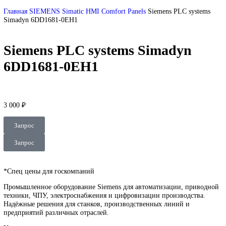
DEUBLIN
Главная
О Комании
Оплата
Доставка
Контакты
+7 (499) 130-03-67
sales@corp-line.ru
Нажмите, чтобы увеличить
Главная
SIEMENS
Simatic HMI
Comfort Panels
Siemens PLC sys
Simadyn 6DD1681-0EH1
Siemens PLC systems Simadyn