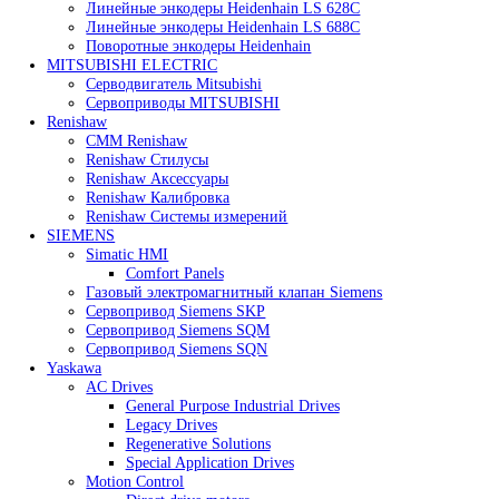
Heidenhain
Линейные энкодеры Heidenhain LC 185
Линейные энкодеры Heidenhain LC 195F
Линейные энкодеры Heidenhain LS 628C
Линейные энкодеры Heidenhain LS 688C
Поворотные энкодеры Heidenhain
MITSUBISHI ELECTRIC
Серводвигатель Mitsubishi
Сервоприводы MITSUBISHI
Renishaw
CMM Renishaw
Renishaw Cтилусы
Renishaw Аксессуары
Renishaw Калибровка
Renishaw Системы измерений
SIEMENS
Simatic HMI
Comfort Panels
Газовый электромагнитный клапан Siemens
Сервопривод Siemens SKP
Сервопривод Siemens SQM
Сервопривод Siemens SQN
Yaskawa