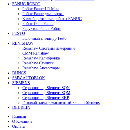
62 000
₽
В корзину
Быстрый просмотр
Сервопривод воздушной заслонки Siemens SQM45.29
60 000
₽
Все права защищены. 2023. © corp-line
+7 (499) 130-03-67; +7 (905) 952-55-66
Поиск
Меню
Категории
FANUC
Контроллеры Fanuc
Сервоуселители Fanuc
Энкодеры Fanuc
Fanuc PCB Плата