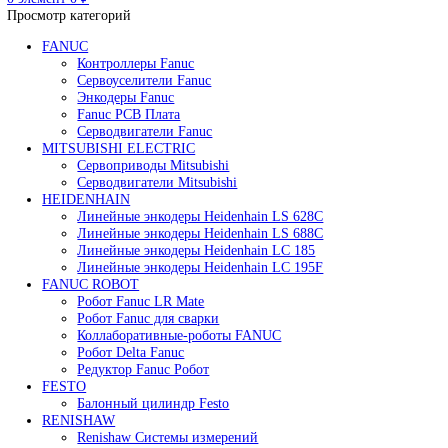
Редуктор Fanuc Робот
Робот Delta Fanuc
Робот Fanuc LR Mate
Робот Fanuc для сварки
Поиск
0
элемент
/
0
₽
Меню
0
элемент
0
₽
Просмотр категорий
FANUC
Контроллеры Fanuc
Сервоуселители Fanuc
Энкодеры Fanuc
Fanuc PCB Плата
Серводвигатели Fanuc
MITSUBISHI ELECTRIC
Сервоприводы Mitsubishi
Серводвигатели Mitsubishi
HEIDENHAIN
Линейные энкодеры Heidenhain LS 628C
Линейные энкодеры Heidenhain LS 688C