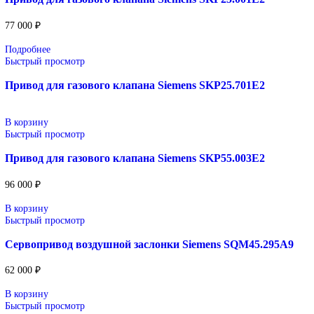
SINUMERIK, коммутационное оборудование и промышл
электроника.
Применение: машиностроение, металлообработка, энерге
пищевая промышленность, логистика и автоматизация
производственных процессов.
Поставка под заказ: подбор по серии, артикулу и технич
параметрам.
Уточнение цены и сроков поставки:
Для получения актуальной цены и информации о сроках отпра
заявку с реквизитами вашей организации на
sales@corp-line.ru
или свяжитесь по телефону:
+7 (499) 130-03-67
,
+7 (905) 952-55-66
Сопутствующие товары
В корзину
Быстрый просмотр