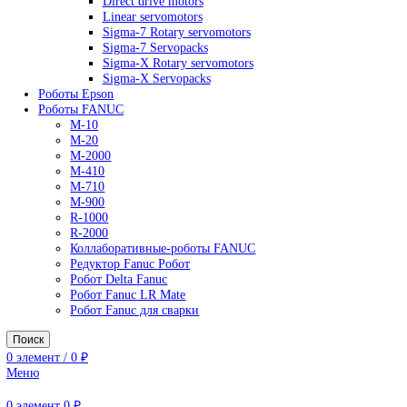
AC Drives
General Purpose Industrial Drives
Legacy Drives
Regenerative Solutions
Special Application Drives
Motion Control
Direct drive motors
Linear servomotors
Sigma-7 Rotary servomotors
Sigma-7 Servopacks
Sigma-X Rotary servomotors
Sigma-X Servopacks
Роботы Epson
Роботы FANUC
M-10
M-20
M-2000
M-410
M-710
M-900
R-1000
R-2000
Коллаборативные-роботы FANUC