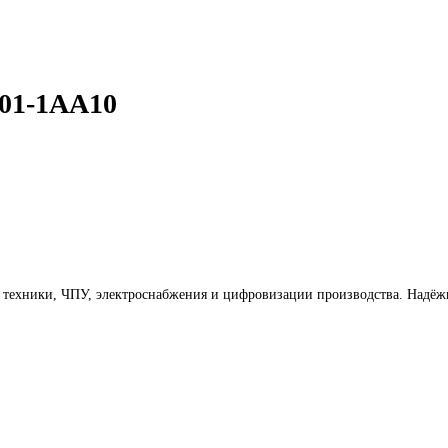
systems Moby 6GT2701-1AA10
GT2701-1AA10