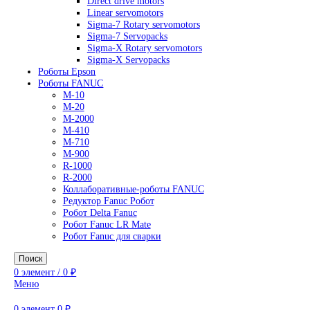
AC Drives
General Purpose Industrial Drives
Legacy Drives
Regenerative Solutions
Special Application Drives
Motion Control
Direct drive motors
Linear servomotors
Sigma-7 Rotary servomotors
Sigma-7 Servopacks
Sigma-X Rotary servomotors
Sigma-X Servopacks
Роботы Epson
Роботы FANUC
M-10
M-20
M-2000
M-410
M-710
M-900
R-1000
R-2000
Коллаборативные-роботы FANUC