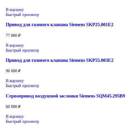
Описание
Siemens
Оригинальное промышленное оборудование Siemens для авто
линий, инженерной инфраструктуры и промышленных предпр
Широкий ассортимент: контроллеры SIMATIC, панели
Применение: машиностроение, металлообработка, энер
Поставка под заказ: подбор по серии, артикулу и техн
Уточнение цены и сроков поставки:
Для получения актуальной цены и информации о сроках отпр
sales@corp-line.ru
или свяжитесь по телефону:
+7 (499) 130-03-67
,
+7 (905) 952-55-66
Сопутствующие товары