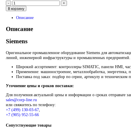
176 050
₽
Запрос
Запрос
*Спец цены для госкомпаний
Промышленное оборудование Siemens для автоматизации, п
различных отраслей.
Контакты:
Email:
sales@corp-line.ru
Телефон:
+7 (499) 130-03-67
,
+7 (905) 952-55-66
В корзину
Описание