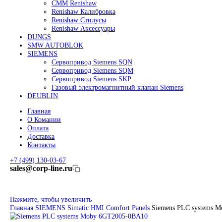
Линейные энкодеры Heidenhain LC 185
Линейные энкодеры Heidenhain LC 195F
FANUC ROBOT
Робот Fanuc LR Mate
Робот Fanuc для сварки
Коллаборативные-роботы FANUC
Робот Delta Fanuc
Редуктор Fanuc Робот
FESTO
Балонный цилиндр Festo
RENISHAW
Renishaw Системы измерений
CMM Renishaw
Renishaw Калибровка
Renishaw Cтилусы
Renishaw Аксессуары
DUNGS
SMW AUTOBLOK
SIEMENS
Сервопривод Siemens SQN
Сервопривод Siemens SQM
Сервопривод Siemens SKP
Газовый электромагнитный клапан Siemens