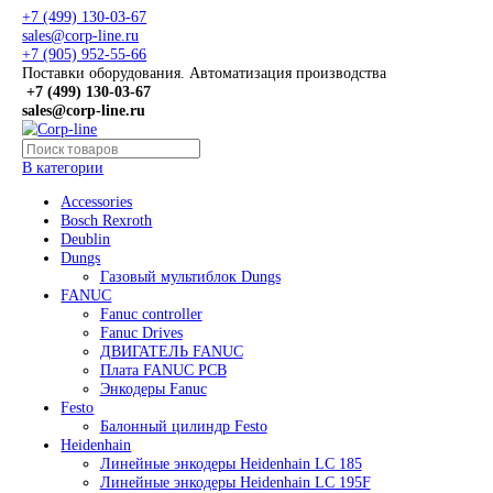
+7 (499) 130-03-67
sales@corp-line.ru
+7 (905) 952-55-66
Поставки оборудования. Автоматизация производства
+7 (499)
130-03-67
sales@corp-line.ru
В категории
Accessories
Bosch Rexroth
Deublin
Dungs
Газовый мультиблок Dungs
FANUC
Fanuc controller
Fanuc Drives
ДВИГАТЕЛЬ FANUC
Плата FANUC PCB
Энкодеры Fanuc
Festo
Балонный цилиндр Festo