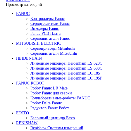
Редуктор Fanuc Робот
Робот Delta Fanuc
Робот Fanuc LR Mate
Робот Fanuc для сварки
Поиск
0
элемент
/
0
₽
Меню
0
элемент
0
₽
Просмотр категорий
FANUC
Контроллеры Fanuc
Сервоуселители Fanuc
Энкодеры Fanuc
Fanuc PCB Плата
Серводвигатели Fanuc
MITSUBISHI ELECTRIC
Сервоприводы Mitsubishi
Серводвигатели Mitsubishi
HEIDENHAIN
Линейные энкодеры Heidenhain LS 628C
Линейные энкодеры Heidenhain LS 688C