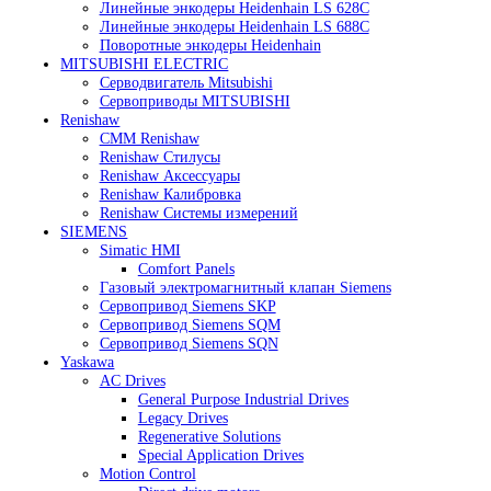
Heidenhain
Линейные энкодеры Heidenhain LC 185
Линейные энкодеры Heidenhain LC 195F
Линейные энкодеры Heidenhain LS 628C
Линейные энкодеры Heidenhain LS 688C
Поворотные энкодеры Heidenhain
MITSUBISHI ELECTRIC
Серводвигатель Mitsubishi
Сервоприводы MITSUBISHI
Renishaw
CMM Renishaw
Renishaw Cтилусы
Renishaw Аксессуары
Renishaw Калибровка
Renishaw Системы измерений
SIEMENS
Simatic HMI
Comfort Panels
Газовый электромагнитный клапан Siemens
Сервопривод Siemens SKP
Сервопривод Siemens SQM
Сервопривод Siemens SQN
Yaskawa