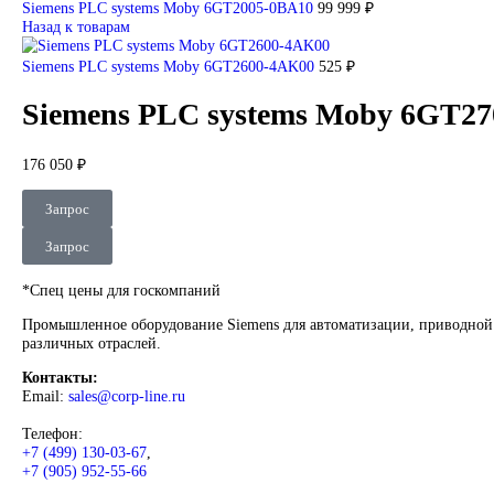
DEUBLIN
Главная
О Комании
Оплата
Доставка
Контакты
+7 (499) 130-03-67
sales@corp-line.ru
Нажмите, чтобы увеличить
Главная
SIEMENS
Simatic HMI
Comfort Panels
Siemens PLC 
Siemens PLC systems Moby 6GT2005-0BA10
99 999
₽
Назад к товарам
Siemens PLC systems Moby 6GT2600-4AK00
525
₽
Siemens PLC systems Moby 6