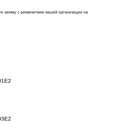
 промышленных предприятий. Высокое качество изготовлен
HMI, частотные преобразователи SINAMICS, системы ЧПУ
ргетика, пищевая промышленность, логистика и автоматиз
ническим параметрам.
отправьте заявку с реквизитами вашей организации на