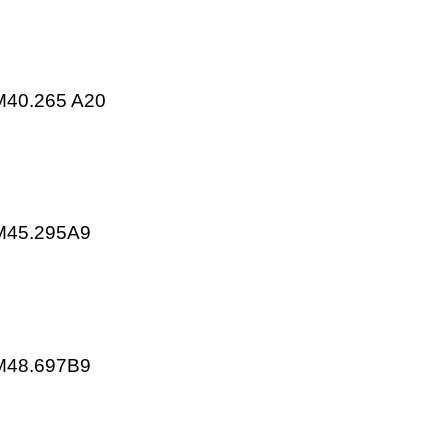
KP25.001E2
KP25.403E2
ns SQM40.265 A20