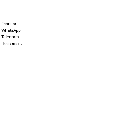
Сервопривод воздушной заслонки Sieme
62 000
₽
Сервопривод воздушной заслонки Sieme
190 000
₽
Все права защищены. 2023. © corp-line
+7 (499) 130-03-67; +7 (905) 952-55-66
Главная
WhatsApp
Telegram