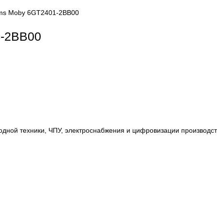
LC systems Moby 6GT2401-2BB00
T2401-2BB00
, приводной техники, ЧПУ, электроснабжения и цифровиза