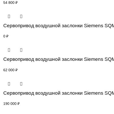
Привод для газового клапана Siemens S
77 000
₽
Привод для газового клапана Siemens S
54 800
₽
Сервопривод воздушной заслонки Sieme
0
₽