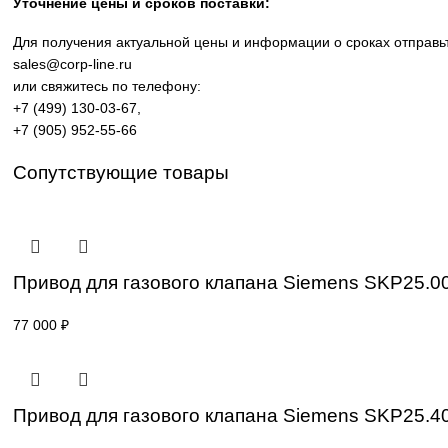
производственных линий, инженерной инфраструктуры и
требованиям промышленности.
Широкий ассортимент: контроллеры SIMATIC, панели 
Применение: машиностроение, металлообработка, эне
Поставка под заказ: подбор по серии, артикулу и тех
Уточнение цены и сроков поставки:
Для получения актуальной цены и информации о сроках 
sales@corp-line.ru
или свяжитесь по телефону:
+7 (499) 130-03-67
,
+7 (905) 952-55-66
Сопутствующие товары