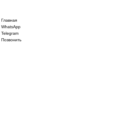
Сервопривод воздушной заслонки Sieme
SQM48.497A9WH
125 000
₽
Сервопривод воздушной заслонки siemen
SQM48.497A9WH
125 000
₽
Все права защищены. 2023. © corp-line
+7 (499) 130-03-67; +7 (905) 952-55-66
Главная