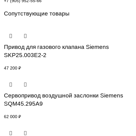
Поставка под заказ: подбор по серии, артикулу и
техническим параметрам.
Уточнение цены и сроков поставки:
Для получения актуальной цены и информации о сроках
отправьте заявку с реквизитами вашей организации на
sales@corp-line.ru
или свяжитесь по телефону:
+7 (499) 130-03-67
,
+7 (905) 952-55-66
Сопутствующие товары
Привод для газового клапана Siemens