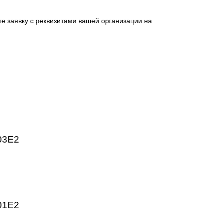
 промышленных предприятий. Высокое качество изготовлен
HMI, частотные преобразователи SINAMICS, системы ЧПУ
ргетика, пищевая промышленность, логистика и автоматиз
ническим параметрам.
отправьте заявку с реквизитами вашей организации на