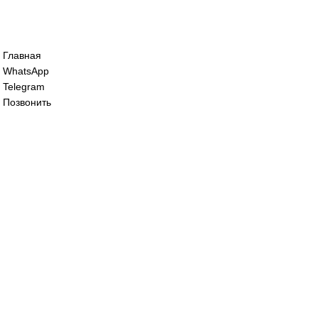
Сервопривод воздушной заслонки Sieme
195 000
₽
Сервопривод воздушной заслонки Sieme
114 000
₽
Все права защищены. 2023. © corp-line
+7 (499) 130-03-67; +7 (905) 952-55-66
Главная
WhatsApp
Telegram