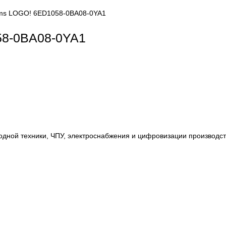
LC systems LOGO! 6ED1058-0BA08-0YA1
ED1058-0BA08-0YA1
, приводной техники, ЧПУ, электроснабжения и цифровиза