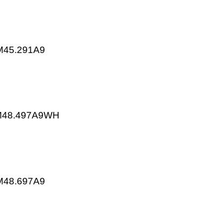
KP15.001E2
KP25.001E2
ns SQM45.291A9