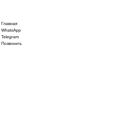
Сервопривод воздушной заслонки siem
125 000
₽
Сервопривод воздушной заслонки Sieme
195 000
₽
Все права защищены. 2023. © corp-line
+7 (499) 130-03-67; +7 (905) 952-55-66
Главная
WhatsApp
Telegram