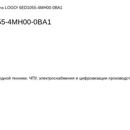
LC systems LOGO! 6ED1055-4MH00-0BA1
ED1055-4MH00-0BA1
, приводной техники, ЧПУ, электроснабжения и цифровиза