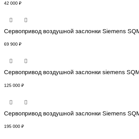
Привод для газового клапана Siemens S
59 000
₽
Привод для газового клапана Siemens S
42 000
₽
Сервопривод воздушной заслонки Sieme
69 900
₽