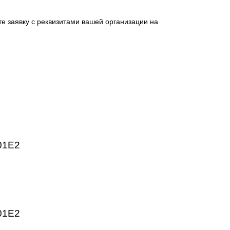
 промышленных предприятий. Высокое качество изготовлен
HMI, частотные преобразователи SINAMICS, системы ЧПУ
ргетика, пищевая промышленность, логистика и автоматиз
ническим параметрам.
отправьте заявку с реквизитами вашей организации на