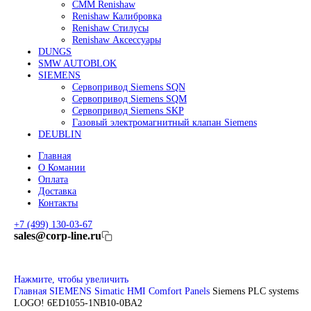
Линейные энкодеры Heidenhain LC 185
Линейные энкодеры Heidenhain LC 195F
FANUC ROBOT
Робот Fanuc LR Mate
Робот Fanuc для сварки
Коллаборативные-роботы FANUC
Робот Delta Fanuc
Редуктор Fanuc Робот
FESTO
Балонный цилиндр Festo
RENISHAW
Renishaw Системы измерений
CMM Renishaw
Renishaw Калибровка
Renishaw Cтилусы
Renishaw Аксессуары
DUNGS
SMW AUTOBLOK
SIEMENS
Сервопривод Siemens SQN
Сервопривод Siemens SQM
Сервопривод Siemens SKP
Газовый электромагнитный клапан Siemens