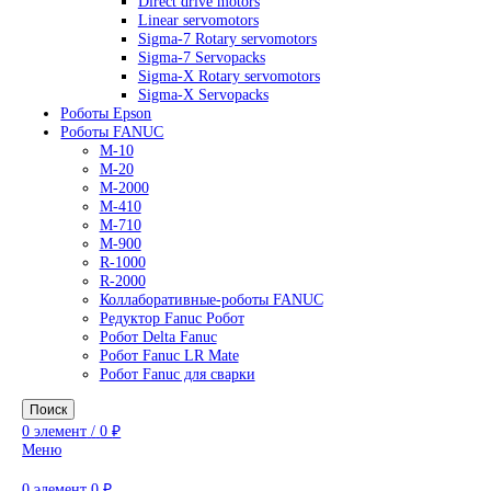
AC Drives
General Purpose Industrial Drives
Legacy Drives
Regenerative Solutions
Special Application Drives
Motion Control
Direct drive motors
Linear servomotors
Sigma-7 Rotary servomotors
Sigma-7 Servopacks
Sigma-X Rotary servomotors
Sigma-X Servopacks
Роботы Epson
Роботы FANUC
M-10
M-20
M-2000
M-410
M-710
M-900
R-1000
R-2000
Коллаборативные-роботы FANUC