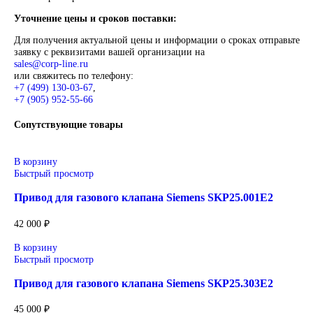
Описание
Siemens
Оригинальное промышленное оборудование Siemens для
автоматизации, приводной техники, систем ЧПУ, электросн
цифровизации производства. Надёжные решения для станков
производственных линий, инженерной инфраструктуры и
промышленных предприятий. Высокое качество изготовлени
энергоэффективность, надёжность и соответствие современ
требованиям промышленности.
Широкий ассортимент: контроллеры SIMATIC, панели
частотные преобразователи SINAMICS, системы ЧПУ
SINUMERIK, коммутационное оборудование и промы
электроника.
Применение: машиностроение, металлообработка, энер
пищевая промышленность, логистика и автоматизация
производственных процессов.
Поставка под заказ: подбор по серии, артикулу и техн
параметрам.