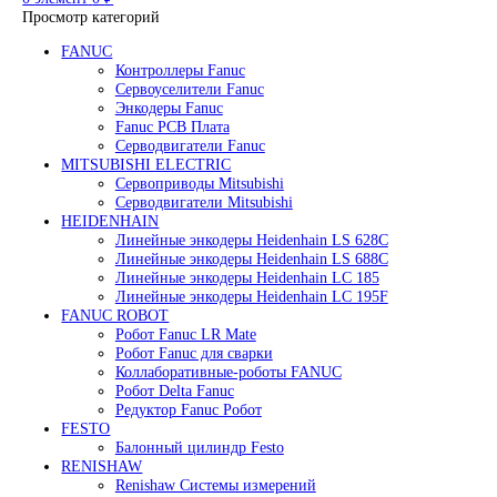
Редуктор Fanuc Робот
Робот Delta Fanuc
Робот Fanuc LR Mate
Робот Fanuc для сварки
Поиск
0
элемент
/
0
₽
Меню
0
элемент
0
₽
Просмотр категорий
FANUC
Контроллеры Fanuc
Сервоуселители Fanuc
Энкодеры Fanuc
Fanuc PCB Плата
Серводвигатели Fanuc
MITSUBISHI ELECTRIC
Сервоприводы Mitsubishi
Серводвигатели Mitsubishi
HEIDENHAIN
Линейные энкодеры Heidenhain LS 628C
Линейные энкодеры Heidenhain LS 688C