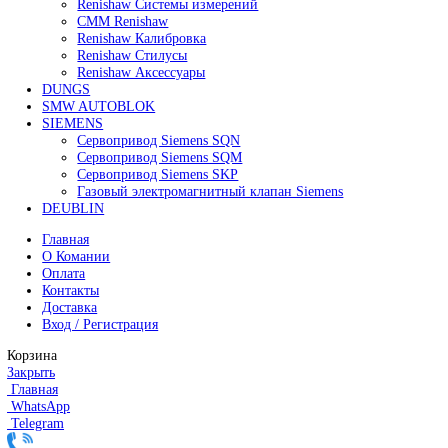
114 000
₽
Все права защищены. 2023. © corp-line
+7 (499) 130-03-67; +7 (905) 952-55-66
Поиск
Меню
Категории
FANUC
Контроллеры Fanuc
Сервоуселители Fanuc
Энкодеры Fanuc
Fanuc PCB Плата
Серводвигатели Fanuc
MITSUBISHI ELECTRIC
Сервоприводы Mitsubishi
Серводвигатели Mitsubishi
HEIDENHAIN
Линейные энкодеры Heidenhain LS 628C
Линейные энкодеры Heidenhain LS 688C
Линейные энкодеры Heidenhain LC 185
Линейные энкодеры Heidenhain LC 195F
FANUC ROBOT