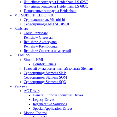
Heidenhain
Линейные энкодеры Heidenhain LC 185
Линейные энкодеры Heidenhain LC 195F
Линейные энкодеры Heidenhain LS 628C
Линейные энкодеры Heidenhain LS 688C
Поворотные энкодеры Heidenhain
MITSUBISHI ELECTRIC
Серводвигатель Mitsubishi
Сервоприводы MITSUBISHI
Renishaw
CMM Renishaw
Renishaw Cтилусы
Renishaw Аксессуары
Renishaw Калибровка
Renishaw Системы измерений
SIEMENS
Simatic HMI
Comfort Panels
Газовый электромагнитный клапан Siemens
Сервопривод Siemens SKP
Сервопривод Siemens SQM
Сервопривод Siemens SQN
Yaskawa