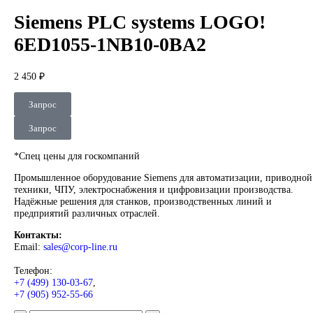
DEUBLIN
Главная
О Комании
Оплата
Доставка
Контакты
+7 (499) 130-03-67
sales@corp-line.ru
Нажмите, чтобы увеличить
Главная
SIEMENS
Simatic HMI
Comfort Panels
Siemens PLC s
LOGO! 6ED1055-1NB10-0BA2
Siemens PLC systems LOGO!
6ED1055-1NB10-0BA2
2 450
₽