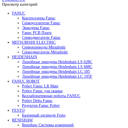
Редуктор Fanuc Робот
Робот Delta Fanuc
Робот Fanuc LR Mate
Робот Fanuc для сварки
Поиск
0
элемент
/
0
₽
Меню
0
элемент
0
₽
Просмотр категорий
FANUC
Контроллеры Fanuc
Сервоуселители Fanuc
Энкодеры Fanuc
Fanuc PCB Плата
Серводвигатели Fanuc
MITSUBISHI ELECTRIC
Сервоприводы Mitsubishi
Серводвигатели Mitsubishi
HEIDENHAIN
Линейные энкодеры Heidenhain LS 628C
Линейные энкодеры Heidenhain LS 688C