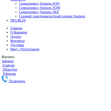
Все права защищены. 2023. © corp-line
+7 (499) 130-03-67; +7 (905) 952-55-66
Поиск
Меню
Категории
FANUC
Контроллеры Fanuc
Сервоуселители Fanuc
Энкодеры Fanuc
Fanuc PCB Плата
Серводвигатели Fanuc
MITSUBISHI ELECTRIC
Сервоприводы Mitsubishi
Серводвигатели Mitsubishi
HEIDENHAIN
Линейные энкодеры Heidenhain LS 628C
Линейные энкодеры Heidenhain LS 688C
Линейные энкодеры Heidenhain LC 185
Линейные энкодеры Heidenhain LC 195F
FANUC ROBOT
Робот Fanuc LR Mate