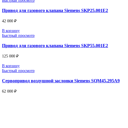
производственных процессов.
Поставка под заказ: подбор по серии, артикулу и технич
параметрам.
Уточнение цены и сроков поставки:
Для получения актуальной цены и информации о сроках отпра
заявку с реквизитами вашей организации на
sales@corp-line.ru
или свяжитесь по телефону:
+7 (499) 130-03-67
,
+7 (905) 952-55-66
Сопутствующие товары
В корзину
Быстрый просмотр
Привод для газового клапана Siemens SKP15.001E2
59 000
₽