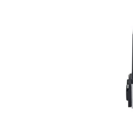
В корзину
Быстрый просмотр
Привод для газового клапана Siemens SKP25.001E2
42 000
₽
В корзину
Быстрый просмотр
Привод для газового клапана Siemens SKP55.001E2
125 000
₽
В корзину
Быстрый просмотр
Сервопривод воздушной заслонки Siemens SQM45.2
62 000
₽