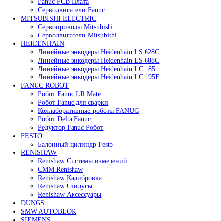
В корзину
Быстрый просмотр
Сервопривод воздушной заслонки Siemens SQM48.69
190 000
₽