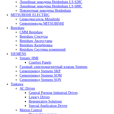
Heidenhain
Линейные энкодеры Heidenhain LC 185
Линейные энкодеры Heidenhain LC 195F
Линейные энкодеры Heidenhain LS 628C
Линейные энкодеры Heidenhain LS 688C
Поворотные энкодеры Heidenhain
MITSUBISHI ELECTRIC
Серводвигатель Mitsubishi
Сервоприводы MITSUBISHI
Renishaw
CMM Renishaw
Renishaw Cтилусы
Renishaw Аксессуары
Renishaw Калибровка
Renishaw Системы измерений
SIEMENS
Simatic HMI
Comfort Panels
Газовый электромагнитный клапан Siemens
Сервопривод Siemens SKP
Сервопривод Siemens SQM
Сервопривод Siemens SQN
Yaskawa