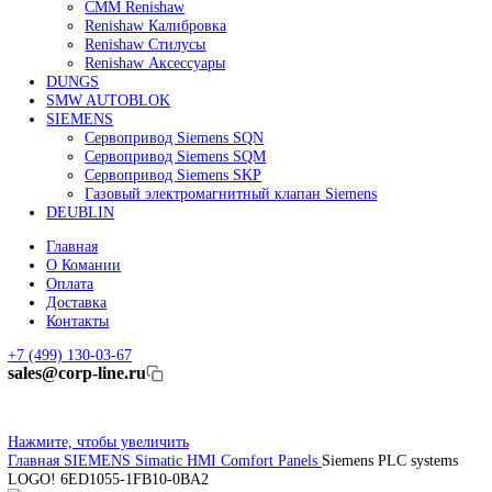
Линейные энкодеры Heidenhain LC 185
Линейные энкодеры Heidenhain LC 195F
FANUC ROBOT
Робот Fanuc LR Mate
Робот Fanuc для сварки
Коллаборативные-роботы FANUC
Робот Delta Fanuc
Редуктор Fanuc Робот
FESTO
Балонный цилиндр Festo
RENISHAW
Renishaw Системы измерений
CMM Renishaw
Renishaw Калибровка
Renishaw Cтилусы
Renishaw Аксессуары
DUNGS
SMW AUTOBLOK
SIEMENS
Сервопривод Siemens SQN
Сервопривод Siemens SQM
Сервопривод Siemens SKP
Газовый электромагнитный клапан Siemens