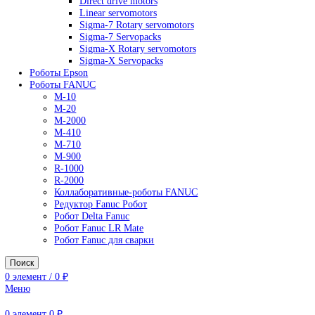
AC Drives
General Purpose Industrial Drives
Legacy Drives
Regenerative Solutions
Special Application Drives
Motion Control
Direct drive motors
Linear servomotors
Sigma-7 Rotary servomotors
Sigma-7 Servopacks
Sigma-X Rotary servomotors
Sigma-X Servopacks
Роботы Epson
Роботы FANUC
M-10
M-20
M-2000
M-410
M-710
M-900
R-1000
R-2000
Коллаборативные-роботы FANUC