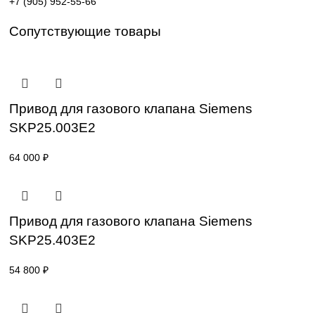
Поставка под заказ: подбор по серии, артикулу и
техническим параметрам.
Уточнение цены и сроков поставки:
Для получения актуальной цены и информации о сроках
отправьте заявку с реквизитами вашей организации на
sales@corp-line.ru
или свяжитесь по телефону:
+7 (499) 130-03-67
,
+7 (905) 952-55-66
Сопутствующие товары
Привод для газового клапана Siemens