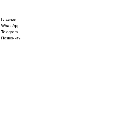
Сервопривод воздушной заслонки Sieme
SQM45.291B9
68 200
₽
Сервопривод воздушной заслонки Sieme
SQM45.295A9
62 000
₽
Все права защищены. 2023. © corp-line
+7 (499) 130-03-67; +7 (905) 952-55-66
Главная