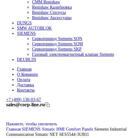
Линейные энкодеры Heidenhain LC 185
Линейные энкодеры Heidenhain LC 195F
FANUC ROBOT
Робот Fanuc LR Mate
Робот Fanuc для сварки
Коллаборативные-роботы FANUC
Робот Delta Fanuc
Редуктор Fanuc Робот
FESTO
Балонный цилиндр Festo
RENISHAW
Renishaw Системы измерений
CMM Renishaw
Renishaw Калибровка
Renishaw Cтилусы
Renishaw Аксессуары
DUNGS
SMW AUTOBLOK
SIEMENS
Сервопривод Siemens SQN
Сервопривод Siemens SQM
Сервопривод Siemens SKP
Газовый электромагнитный клапан Siemens