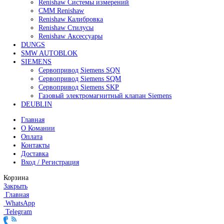
60 000
₽
Все права защищены. 2023. © corp-line
+7 (499) 130-03-67; +7 (905) 952-55-66
Поиск
Меню
Категории
FANUC
Контроллеры Fanuc
Сервоуселители Fanuc
Энкодеры Fanuc
Fanuc PCB Плата
Серводвигатели Fanuc
MITSUBISHI ELECTRIC
Сервоприводы Mitsubishi
Серводвигатели Mitsubishi
HEIDENHAIN
Линейные энкодеры Heidenhain LS 628C
Линейные энкодеры Heidenhain LS 688C
Линейные энкодеры Heidenhain LC 185
Линейные энкодеры Heidenhain LC 195F
FANUC ROBOT