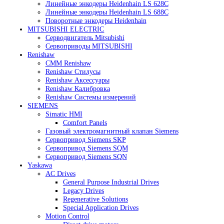
Heidenhain
Линейные энкодеры Heidenhain LC 185
Линейные энкодеры Heidenhain LC 195F
Линейные энкодеры Heidenhain LS 628C
Линейные энкодеры Heidenhain LS 688C
Поворотные энкодеры Heidenhain
MITSUBISHI ELECTRIC
Серводвигатель Mitsubishi
Сервоприводы MITSUBISHI
Renishaw
CMM Renishaw
Renishaw Cтилусы
Renishaw Аксессуары
Renishaw Калибровка
Renishaw Системы измерений
SIEMENS
Simatic HMI
Comfort Panels
Газовый электромагнитный клапан Siemens
Сервопривод Siemens SKP
Сервопривод Siemens SQM
Сервопривод Siemens SQN
Yaskawa