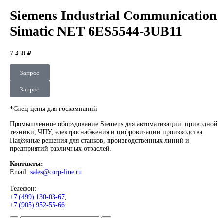
DEUBLIN
Главная
О Комании
Оплата
Доставка
Контакты
+7 (499) 130-03-67
sales@corp-line.ru
Нажмите, чтобы увеличить
Главная
SIEMENS
Simatic HMI
Comfort Panels
Siemens Industr
Communication Simatic NET 6ES5544-3UB11
Siemens Industrial Communica
Simatic NET 6ES5544-3UB11
7 450
₽