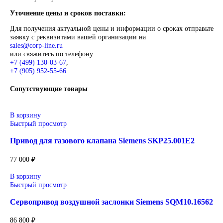
Описание
Siemens
Оригинальное промышленное оборудование Siemens для
автоматизации, приводной техники, систем ЧПУ, электросн
цифровизации производства. Надёжные решения для станков
производственных линий, инженерной инфраструктуры и
промышленных предприятий. Высокое качество изготовлени
энергоэффективность, надёжность и соответствие современ
требованиям промышленности.
Широкий ассортимент: контроллеры SIMATIC, панели
частотные преобразователи SINAMICS, системы ЧПУ
SINUMERIK, коммутационное оборудование и промы
электроника.
Применение: машиностроение, металлообработка, энер
пищевая промышленность, логистика и автоматизация
производственных процессов.
Поставка под заказ: подбор по серии, артикулу и техн
параметрам.