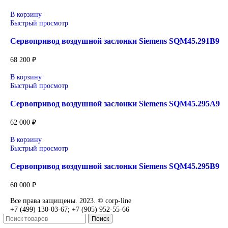
Уточнение цены и сроков поставки:
Для получения актуальной цены и информации о сроках отп
заявку с реквизитами вашей организации на
sales@corp-line.ru
или свяжитесь по телефону:
+7 (499) 130-03-67
,
+7 (905) 952-55-66
Сопутствующие товары
В корзину
Быстрый просмотр
Привод для газового клапана Siemens SKP25.001E2
77 000
₽
В корзину
Быстрый просмотр
Сервопривод воздушной заслонки Siemens SQM10.