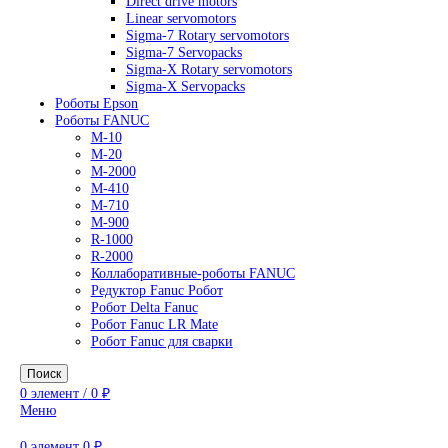
AC Drives
General Purpose Industrial Drives
Legacy Drives
Regenerative Solutions
Special Application Drives
Motion Control
Direct drive motors
Linear servomotors
Sigma-7 Rotary servomotors
Sigma-7 Servopacks
Sigma-X Rotary servomotors
Sigma-X Servopacks
Роботы Epson
Роботы FANUC
M-10
M-20
M-2000
M-410
M-710
M-900
R-1000
R-2000
Коллаборативные-роботы FANUC