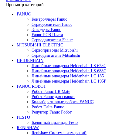
Редуктор Fanuc Робот
Робот Delta Fanuc
Робот Fanuc LR Mate
Робот Fanuc для сварки
Поиск
0
элемент
/
0
₽
Меню
0
элемент
0
₽
Просмотр категорий
FANUC
Контроллеры Fanuc
Сервоуселители Fanuc
Энкодеры Fanuc
Fanuc PCB Плата
Серводвигатели Fanuc
MITSUBISHI ELECTRIC
Сервоприводы Mitsubishi
Серводвигатели Mitsubishi
HEIDENHAIN
Линейные энкодеры Heidenhain LS 628C
Линейные энкодеры Heidenhain LS 688C