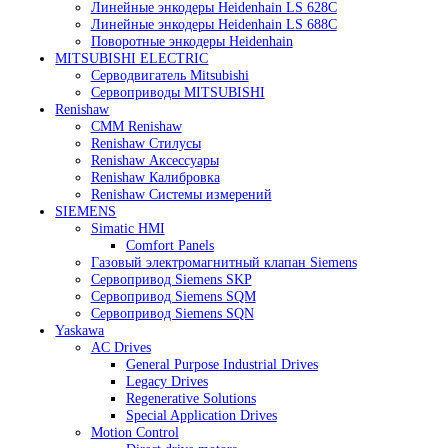
Heidenhain
Линейные энкодеры Heidenhain LC 185
Линейные энкодеры Heidenhain LC 195F
Линейные энкодеры Heidenhain LS 628C
Линейные энкодеры Heidenhain LS 688C
Поворотные энкодеры Heidenhain
MITSUBISHI ELECTRIC
Серводвигатель Mitsubishi
Сервоприводы MITSUBISHI
Renishaw
CMM Renishaw
Renishaw Cтилусы
Renishaw Аксессуары
Renishaw Калибровка
Renishaw Системы измерений
SIEMENS
Simatic HMI
Comfort Panels
Газовый электромагнитный клапан Siemens
Сервопривод Siemens SKP
Сервопривод Siemens SQM
Сервопривод Siemens SQN
Yaskawa