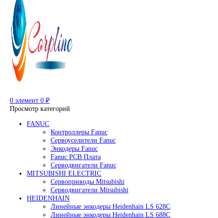
Редуктор Fanuc Робот
Робот Delta Fanuc
Робот Fanuc LR Mate
Робот Fanuc для сварки
Поиск
0
элемент
/
0
₽
Меню
0
элемент
0
₽
Просмотр категорий