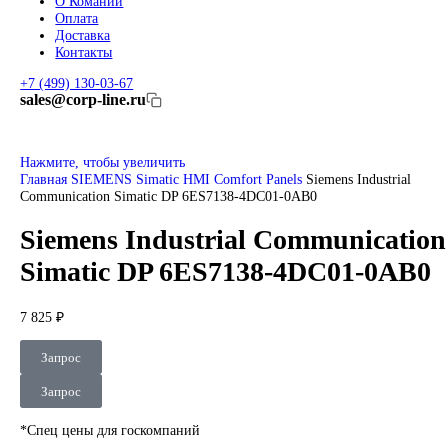
RENISHAW
Renishaw Системы измерений
CMM Renishaw
Renishaw Калибровка
Renishaw Cтилусы
Renishaw Аксессуары
DUNGS
SMW AUTOBLOK
SIEMENS
Сервопривод Siemens SQN
Сервопривод Siemens SQM
Сервопривод Siemens SKP
Газовый электромагнитный клапан Siemens
DEUBLIN
Главная
О Комании
Оплата
Доставка
Контакты
+7 (499) 130-03-67
sales@corp-line.ru