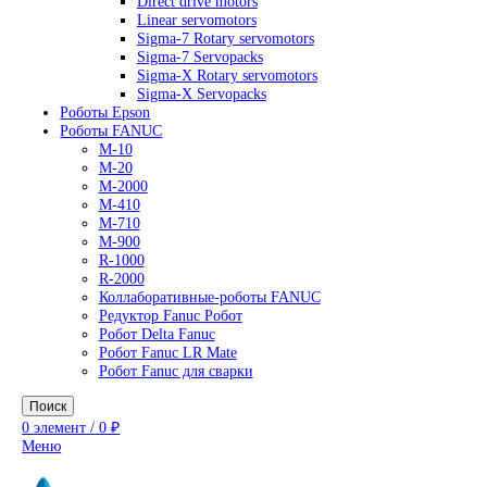
AC Drives
General Purpose Industrial Drives
Legacy Drives
Regenerative Solutions
Special Application Drives
Motion Control
Direct drive motors
Linear servomotors
Sigma-7 Rotary servomotors
Sigma-7 Servopacks
Sigma-X Rotary servomotors
Sigma-X Servopacks
Роботы Epson
Роботы FANUC
M-10
M-20
M-2000
M-410
M-710
M-900
R-1000
R-2000
Коллаборативные-роботы FANUC