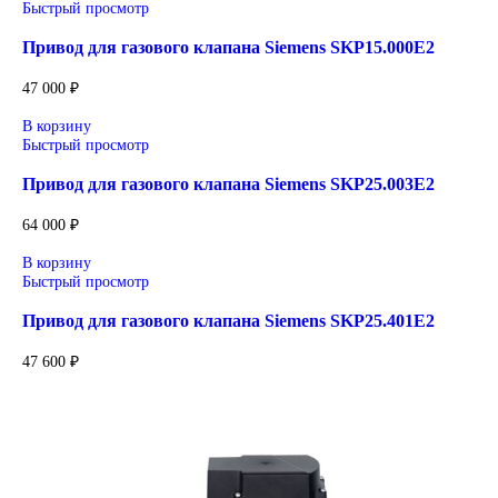
энергоэффективность, надёжность и соответствие современ
требованиям промышленности.
Широкий ассортимент: контроллеры SIMATIC, панели
частотные преобразователи SINAMICS, системы ЧПУ
SINUMERIK, коммутационное оборудование и промы
электроника.
Применение: машиностроение, металлообработка, энер
пищевая промышленность, логистика и автоматизация
производственных процессов.
Поставка под заказ: подбор по серии, артикулу и техн
параметрам.
Уточнение цены и сроков поставки:
Для получения актуальной цены и информации о сроках отп
заявку с реквизитами вашей организации на
sales@corp-line.ru
или свяжитесь по телефону:
+7 (499) 130-03-67
,
+7 (905) 952-55-66
Сопутствующие товары