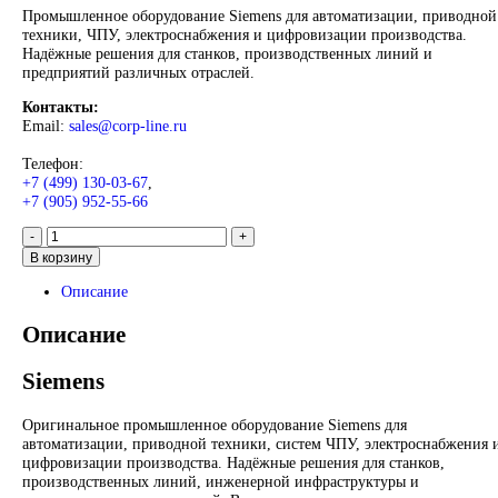
Нажмите, чтобы увеличить
Главная
SIEMENS
Simatic HMI
Comfort Panels
Siemens Industr
Communication Simatic DP 6ES7138-4DC01-0AB0
Siemens Industrial Communica
Simatic DP 6ES7138-4DC01-0
7 825
₽
Запрос
Запрос
*Спец цены для госкомпаний
Промышленное оборудование Siemens для автоматизации, п
техники, ЧПУ, электроснабжения и цифровизации производс
Надёжные решения для станков, производственных линий и
предприятий различных отраслей.