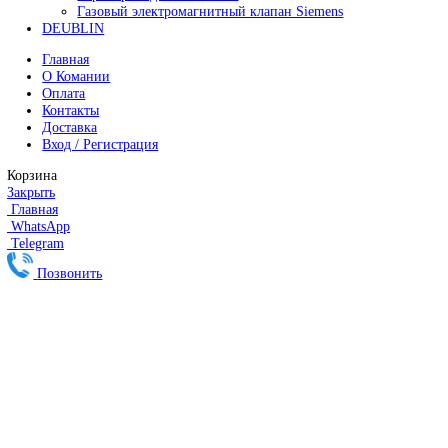
Меню
Категории
FANUC
Контроллеры Fanuc
Сервоуселители Fanuc
Энкодеры Fanuc
Fanuc PCB Плата
Серводвигатели Fanuc
MITSUBISHI ELECTRIC
Сервоприводы Mitsubishi
Серводвигатели Mitsubishi
HEIDENHAIN
Линейные энкодеры Heidenhain LS 628C
Линейные энкодеры Heidenhain LS 688C
Линейные энкодеры Heidenhain LC 185
Линейные энкодеры Heidenhain LC 195F
FANUC ROBOT
Робот Fanuc LR Mate
Робот Fanuc для сварки
Коллаборативные-роботы FANUC
Робот Delta Fanuc