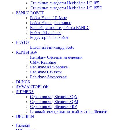
FANUC
Контроллеры Fanuc
Сервоуселители Fanuc
Энкодеры Fanuc
Fanuc PCB Плата
Серводвигатели Fanuc
MITSUBISHI ELECTRIC
Сервоприводы Mitsubishi
Серводвигатели Mitsubishi
HEIDENHAIN
Линейные энкодеры Heidenhain LS 628C
Линейные энкодеры Heidenhain LS 688C
Линейные энкодеры Heidenhain LC 185
Линейные энкодеры Heidenhain LC 195F
FANUC ROBOT
Робот Fanuc LR Mate
Робот Fanuc для сварки
Коллаборативные-роботы FANUC
Робот Delta Fanuc
Редуктор Fanuc Робот
FESTO
Балонный цилиндр Festo